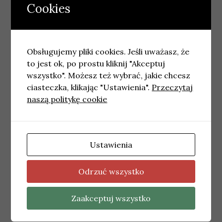
Cookies
Podobne wpisy
Obsługujemy pliki cookies. Jeśli uważasz, że
to jest ok, po prostu kliknij "Akceptuj
wszystko". Możesz też wybrać, jakie chcesz
ciasteczka, klikając "Ustawienia".
Przeczytaj
naszą politykę cookie
Ustawienia
POZNAŃ
Akcja krwiodawstwa w Poznaniu: 2
Odrzuć wszystko
czerwca przy ul. Wszystkich Świętych
2 czerwca, 2026
redakcja
Zaakceptuj wszystko