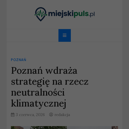
Skip
to
content
miejskipuls.pl
POZNAŃ
Poznań wdraża
strategię na rzecz
neutralności
klimatycznej
3 czerwca, 2026
redakcja