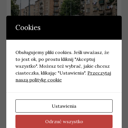
Cookies
Obsługujemy pliki cookies. Jeśli uważasz, że
to jest ok, po prostu kliknij "Akceptuj
WROCŁAW
wszystko". Możesz też wybrać, jakie chcesz
Najnowsze wiadomości Wrocław –
ciasteczka, klikając "Ustawienia".
Przeczytaj
Poniedziałek 03.08.2026
naszą politykę cookie
3 sierpnia, 2026
redakcja
Ustawienia
Odrzuć wszystko