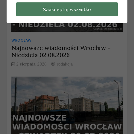
Zaakceptuj wszystko
WROCŁAW
Najnowsze wiadomości Wrocław –
Niedziela 02.08.2026
2 sierpnia, 2026
redakcja