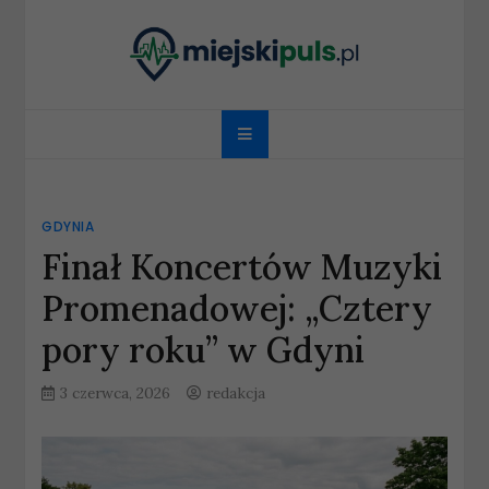
Skip
to
content
miejskipuls.pl
GDYNIA
Finał Koncertów Muzyki
Promenadowej: „Cztery
pory roku” w Gdyni
3 czerwca, 2026
redakcja