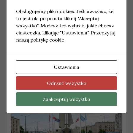
Obsługujemy pliki cookies. Jeśli uważasz, że
to jest ok, po prostu kliknij "Akceptuj
wszystko". Możesz też wybrać, jakie chcesz
ciasteczka, klikając "Ustawienia".
Przeczytaj
naszą politykę cookie
GDYNIA
Utrudnienia w ruchu na ul. Unruga w
Ustawienia
Gdyni w związku z awarią wodociągową
17 czerwca, 2026
redakcja
Odrzuć wszystko
Zaakceptuj wszystko