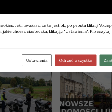
zeźwości i próbę wręczenia łapówki
ookies. Jeśli uważasz, że to jest ok, po prostu kliknij "Akcep
 jakie chcesz ciasteczka, klikając "Ustawienia".
Przeczytaj 
ł Koncertów Muzyki Promenadowej: „Cztery pory roku” w
Ustawienia
Odrzuć wszystko
Zaa