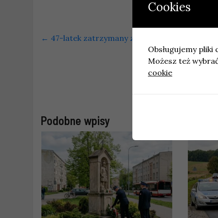
Cookies
←
47-latek zatrzymany za jazdę w stanie nietr
Obsługujemy pliki c
Możesz też wybrać,
cookie
Fina
Podobne wpisy