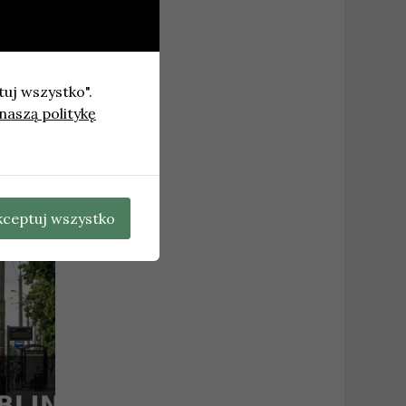
tuj wszystko".
naszą politykę
 Gdyni
→
kceptuj wszystko