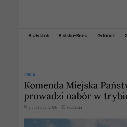
Skip
to
content
miejskipuls.pl
Białystok
Bielsko-Biała
Gdańsk
LUBLIN
Komenda Miejska Państw
prowadzi nabór w trybi
2 czerwca, 2026
redakcja