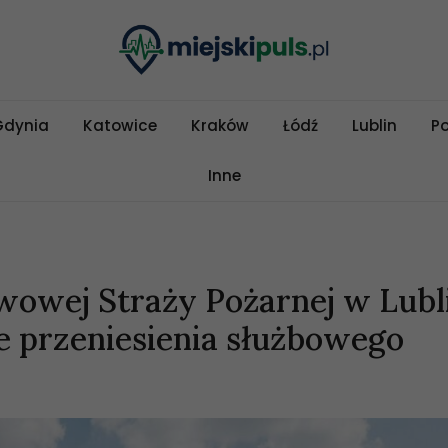
Gdynia
Katowice
Kraków
Łódź
Lublin
P
Inne
owej Straży Pożarnej w Lubl
e przeniesienia służbowego