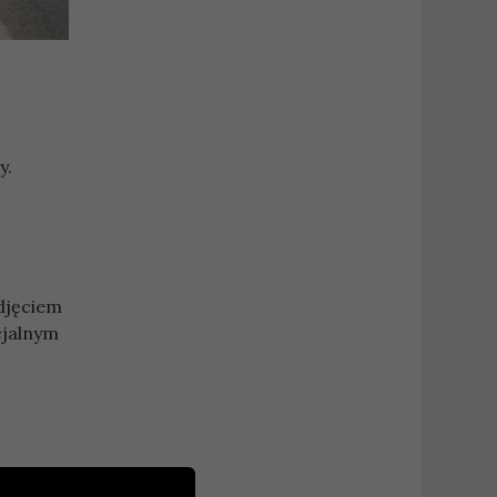
y.
djęciem
cjalnym