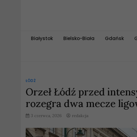
Skip
to
content
miejskipuls.pl
Białystok
Bielsko-Biała
Gdańsk
ŁÓDŹ
Orzeł Łódź przed inte
rozegra dwa mecze lig
3 czerwca, 2026
redakcja