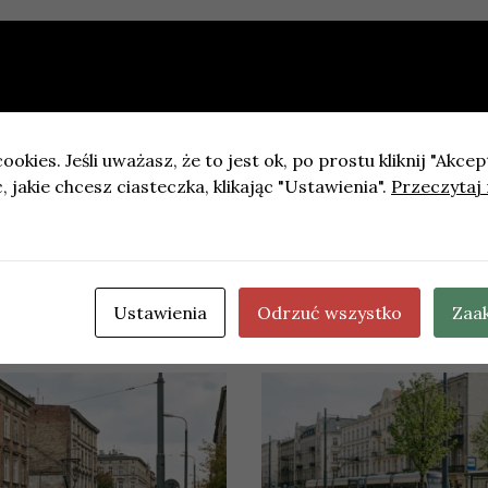
ookies. Jeśli uważasz, że to jest ok, po prostu kliknij "Akcep
go o oszustwo
 jakie chcesz ciasteczka, klikając "Ustawienia".
Przeczytaj 
Hubert Hurkacz gościem turnieju Hubi Cup 2026 we Wro
Ustawienia
Odrzuć wszystko
Zaa