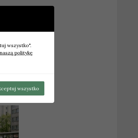
tuj wszystko".
naszą politykę
cławiu
→
kceptuj wszystko