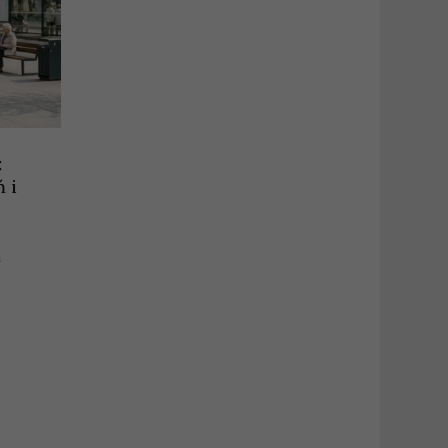
:
 i
a