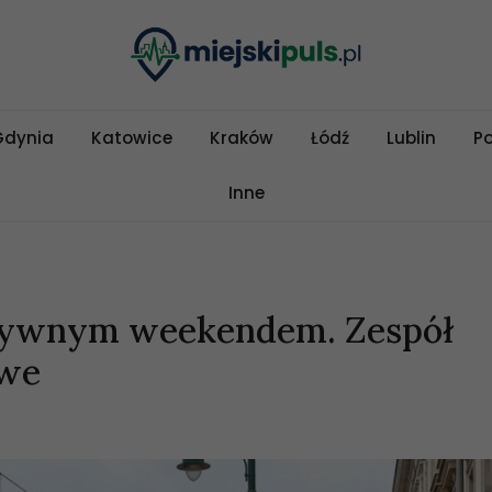
Gdynia
Katowice
Kraków
Łódź
Lublin
P
Inne
nsywnym weekendem. Zespół
owe