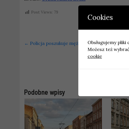
Post Views:
79
Cookies
Obsługujemy pliki c
←
Policja poszukuje mężczyzny podejrzewane
Możesz też wybrać,
cookie
Podobne wpisy