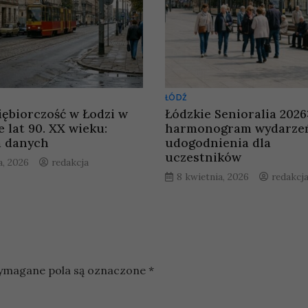
ŁÓDŹ
iębiorczość w Łodzi w
Łódzkie Senioralia 2026
 lat 90. XX wieku:
harmonogram wydarzeń
a danych
udogodnienia dla
uczestników
a, 2026
redakcja
8 kwietnia, 2026
redakcj
magane pola są oznaczone
*