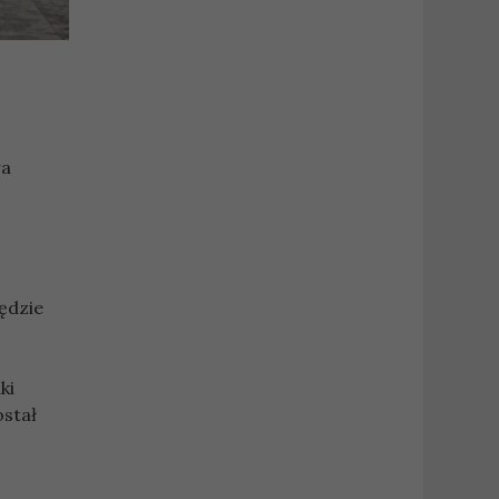
ra
będzie
ki
ostał