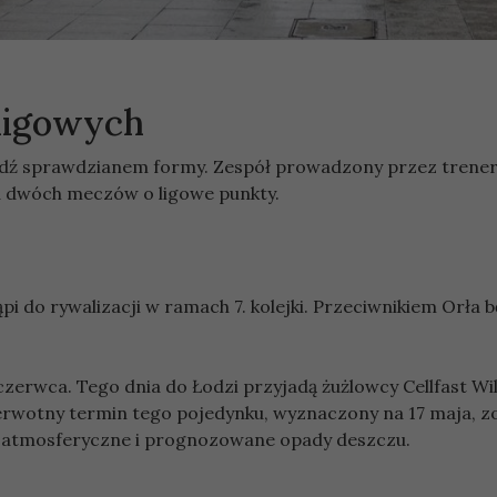
ligowych
ódź sprawdzianem formy. Zespół prowadzony przez trene
a dwóch meczów o ligowe punkty.
i do rywalizacji w ramach 7. kolejki. Przeciwnikiem Orła 
czerwca. Tego dnia do Łodzi przyjadą żużlowcy Cellfast Wil
ierwotny termin tego pojedynku, wyznaczony na 17 maja, z
i atmosferyczne i prognozowane opady deszczu.