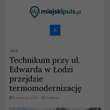
Skip
to
content
miejskipuls.pl
ŁÓDŹ
Technikum przy ul.
Edwarda w Łodzi
przejdzie
termomodernizację
1 czerwca, 2026
redakcja