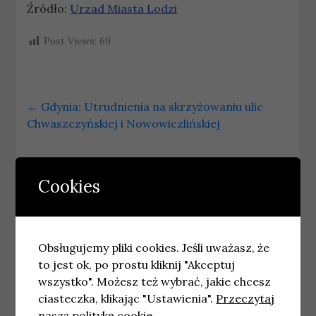
Źródło:
Urzad Miasta Lodzi
Post Views:
69
←
Gdynia: Utrudnienia na skrzyżowaniu ulic
Chwaszczyńskiej i Nowowiczlińskiej
Obchody Dnia Dziecka w Poznaniu: edukacja o
prawach najmłodszych poprzez zabawę
→
Cookies
Podobne wpisy
Obsługujemy pliki cookies. Jeśli uważasz, że
to jest ok, po prostu kliknij "Akceptuj
wszystko". Możesz też wybrać, jakie chcesz
ciasteczka, klikając "Ustawienia".
Przeczytaj
naszą politykę cookie