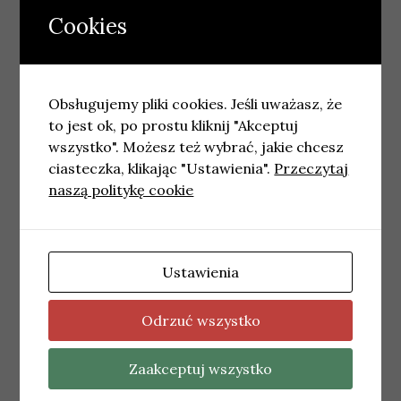
Cookies
Podobne wpisy
Obsługujemy pliki cookies. Jeśli uważasz, że
to jest ok, po prostu kliknij "Akceptuj
wszystko". Możesz też wybrać, jakie chcesz
ciasteczka, klikając "Ustawienia".
Przeczytaj
naszą politykę cookie
Ustawienia
ŁÓDŹ
Nowa usługa w łódzkim Aquaparku Fala:
Odrzuć wszystko
profesjonalne sesje podwodne
21 kwietnia, 2026
redakcja
Zaakceptuj wszystko