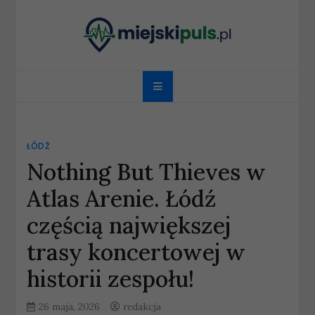
Skip
to
content
miejskipuls.pl
ŁÓDŹ
Nothing But Thieves w
Atlas Arenie. Łódź
częścią największej
trasy koncertowej w
historii zespołu!
26 maja, 2026
redakcja