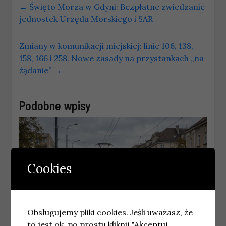
←
Święto Morza w Gdyni: Bezpłatne zwiedzanie
jednostek Urzędu Morskiego i SAR
Zmiany w komunikacji miejskiej: linie 106, 138,
158, 166 i 258. Nowe zasady na przystankach „na
żądanie”
→
Podobne wpisy
Cookies
Obsługujemy pliki cookies. Jeśli uważasz, że
to jest ok, po prostu kliknij "Akceptuj