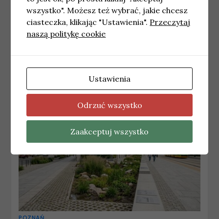
wszystko". Możesz też wybrać, jakie chcesz
POZNAŃ
ciasteczka, klikając "Ustawienia".
Przeczytaj
12. Wielkopolska Brygada Obrony
naszą politykę cookie
Terytorialnej podejmuje współpracę z
Aquanetem
20 kwietnia, 2026
redakcja
Ustawienia
Odrzuć wszystko
Zaakceptuj wszystko
POZNAŃ