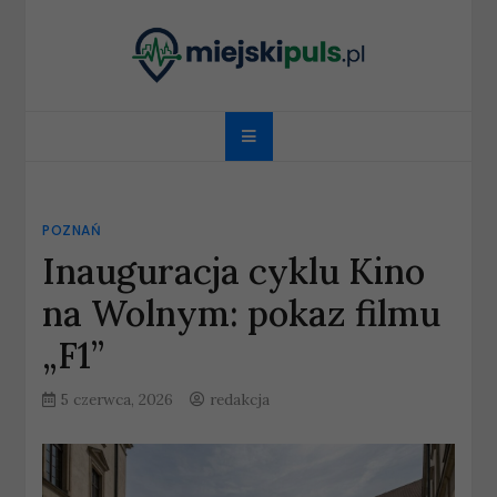
Skip
to
content
miejskipuls.pl
POZNAŃ
Inauguracja cyklu Kino
na Wolnym: pokaz filmu
„F1”
5 czerwca, 2026
redakcja