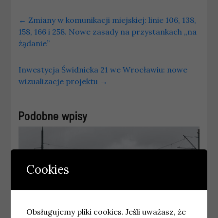
←
Zmiany w komunikacji miejskiej: linie 106, 138,
158, 166 i 258. Nowe zasady na przystankach „na
żądanie”
Inwestycja Świdnicka 21 we Wrocławiu: nowe
wizualizacje projektu
→
Podobne wpisy
Cookies
Obsługujemy pliki cookies. Jeśli uważasz, że