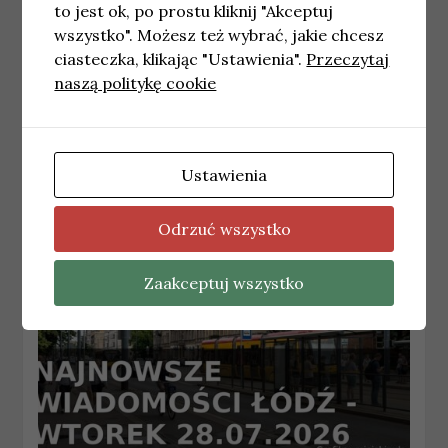
to jest ok, po prostu kliknij "Akceptuj
wszystko". Możesz też wybrać, jakie chcesz
ciasteczka, klikając "Ustawienia".
Przeczytaj
ŁÓDŹ
Oferta dla przedsiębiorców: wynajem
naszą politykę cookie
stoisk handlowych na Targu Jaracza w
Łodzi
29 kwietnia, 2026
redakcja
Ustawienia
Odrzuć wszystko
Zaakceptuj wszystko