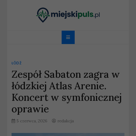
Skip
to
content
miejskipuls.pl
ŁÓDŹ
Zespół Sabaton zagra w
łódzkiej Atlas Arenie.
Koncert w symfonicznej
oprawie
5 czerwca, 2026
redakcja