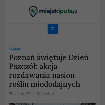
Skip
to
content
miejskipuls.pl
POZNAŃ
Poznań świętuje Dzień
Pszczół: akcja
rozdawania nasion
roślin miododajnych
20 maja, 2026
redakcja