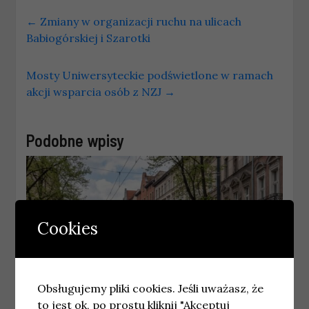
←
Zmiany w organizacji ruchu na ulicach
Babiogórskiej i Szarotki
Mosty Uniwersyteckie podświetlone w ramach
akcji wsparcia osób z NZJ
→
Podobne wpisy
Cookies
Obsługujemy pliki cookies. Jeśli uważasz, że
to jest ok, po prostu kliknij "Akceptuj