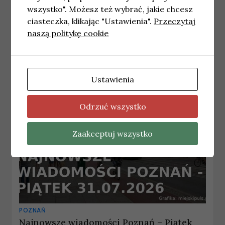
wszystko". Możesz też wybrać, jakie chcesz
POZNAŃ
ciasteczka, klikając "Ustawienia".
Przeczytaj
Przegląd wydarzeń kulturalnych w
naszą politykę cookie
Poznaniu na weekend
27 marca, 2026
redakcja
Ustawienia
Odrzuć wszystko
Zaakceptuj wszystko
POZNAŃ
Najnowsze wiadomości Poznań – Piątek