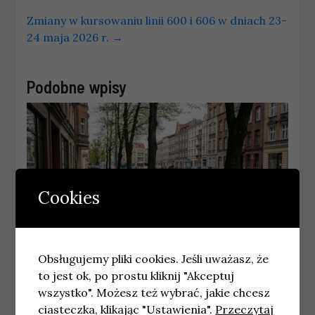
Zmiany w kursowaniu linii 600 i 606 w dniach 23-
24 maja 2026 r.
→
Podobne wpisy
Cookies
Obsługujemy pliki cookies. Jeśli uważasz, że
to jest ok, po prostu kliknij "Akceptuj
POZNAŃ
wszystko". Możesz też wybrać, jakie chcesz
Modernizacja ulicy 23 Lutego:
powiększenie terenów zielonych
ciasteczka, klikając "Ustawienia".
Przeczytaj