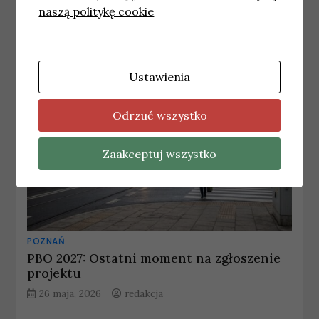
naszą politykę cookie
22 kwietnia, 2026
redakcja
Ustawienia
Odrzuć wszystko
Zaakceptuj wszystko
POZNAŃ
PBO 2027: Ostatni moment na zgłoszenie
projektu
26 maja, 2026
redakcja