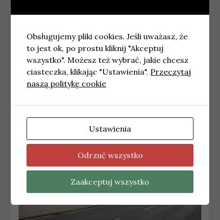
←
Zakończył się remont ulicy Szczecińskiej.
Prace zakończono przed terminem
Obsługujemy pliki cookies. Jeśli uważasz, że
to jest ok, po prostu kliknij "Akceptuj
Pokaz specjalny filmu „Znaki Pana Śliwki” w
wszystko". Możesz też wybrać, jakie chcesz
Gdyńskim Centrum Filmowym
→
ciasteczka, klikając "Ustawienia".
Przeczytaj
naszą politykę cookie
Podobne wpisy
Ustawienia
Odrzuć wszystko
Zaakceptuj wszystko