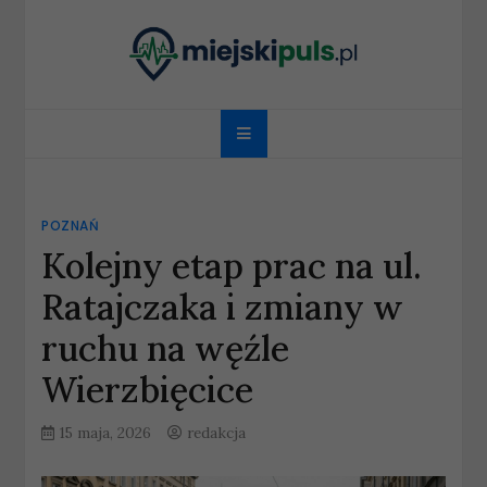
Skip
to
content
miejskipuls.pl
POZNAŃ
Kolejny etap prac na ul.
Ratajczaka i zmiany w
ruchu na węźle
Wierzbięcice
15 maja, 2026
redakcja