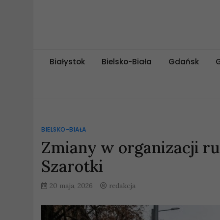
Skip
to
content
miejskipuls.pl
Białystok
Bielsko-Biała
Gdańsk
BIELSKO-BIAŁA
Zmiany w organizacji ruc
Szarotki
20 maja, 2026
redakcja