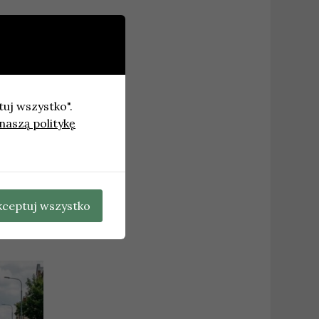
tuj wszystko".
naszą politykę
ajnych
→
kceptuj wszystko