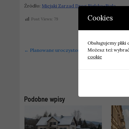
Źródło:
Miejski Zarzad Drog Bielsko-Biala
Cookies
Post Views:
79
Obsługujemy pliki c
Możesz też wybrać,
←
Planowane uroczystości religijne w Krakowie
cookie
Poznań święt
Podobne wpisy