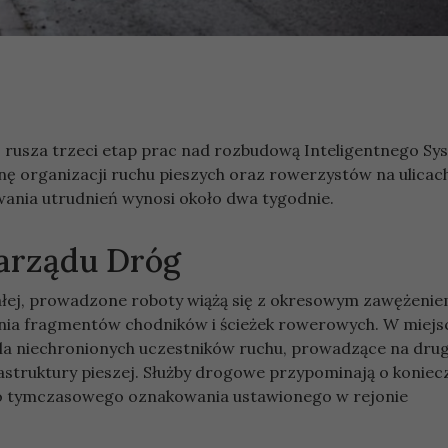
ej rusza trzeci etap prac nad rozbudową Inteligentnego S
 organizacji ruchu pieszych oraz rowerzystów na ulicac
rwania utrudnień wynosi około dwa tygodnie.
arządu Dróg
iałej, prowadzone roboty wiążą się z okresowym zawężeni
ia fragmentów chodników i ścieżek rowerowych. W miejs
la niechronionych uczestników ruchu, prowadzące na dru
rastruktury pieszej. Służby drogowe przypominają o koniec
do tymczasowego oznakowania ustawionego w rejonie