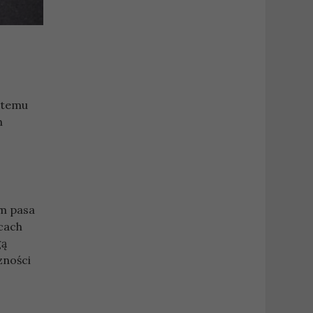
ystemu
h
em pasa
cach
gą
zności