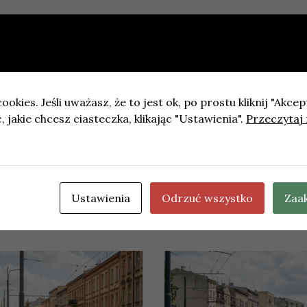
ookies. Jeśli uważasz, że to jest ok, po prostu kliknij "Akcep
 jakie chcesz ciasteczka, klikając "Ustawienia".
Przeczytaj 
 w czerwcu 2026 r. i możliwe utrudnienia
uje Dzień Pszczół: akcja rozdawania nasion roślin miodod
Ustawienia
Odrzuć wszystko
Zaa