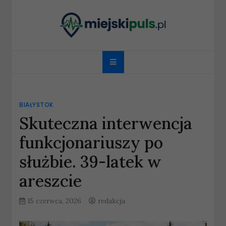
Skip
to
content
miejskipuls.pl
BIAŁYSTOK
Skuteczna interwencja
funkcjonariuszy po
służbie. 39-latek w
areszcie
15 czerwca, 2026
redakcja