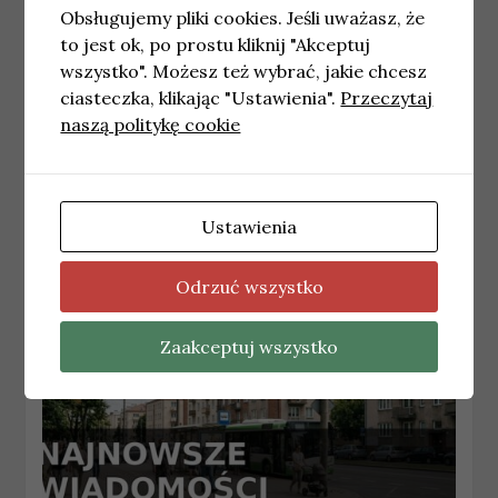
Obsługujemy pliki cookies. Jeśli uważasz, że
to jest ok, po prostu kliknij "Akceptuj
wszystko". Możesz też wybrać, jakie chcesz
ciasteczka, klikając "Ustawienia".
Przeczytaj
naszą politykę cookie
BIAŁYSTOK
Przywrócenie stałej lokalizacji przystanku
Baranowicka / Gródecka od 18 maja
18 maja, 2026
redakcja
Ustawienia
Odrzuć wszystko
Zaakceptuj wszystko