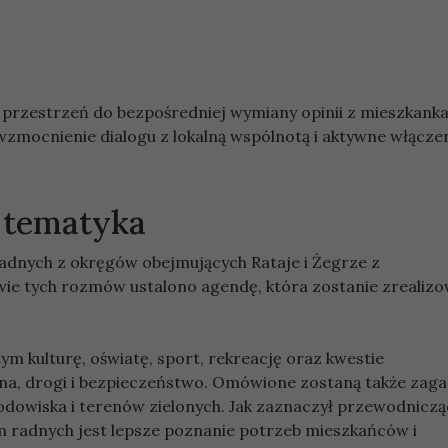
c przestrzeń do bezpośredniej wymiany opinii z mieszkanka
wzmocnienie dialogu z lokalną wspólnotą i aktywne włącze
 tematyka
adnych z okręgów obejmujących Rataje i Żegrze z
wie tych rozmów ustalono agendę, która zostanie zrealiz
m kulturę, oświatę, sport, rekreację oraz kwestie
czna, drogi i bezpieczeństwo. Omówione zostaną także zag
dowiska i terenów zielonych. Jak zaznaczył przewodniczą
 radnych jest lepsze poznanie potrzeb mieszkańców i