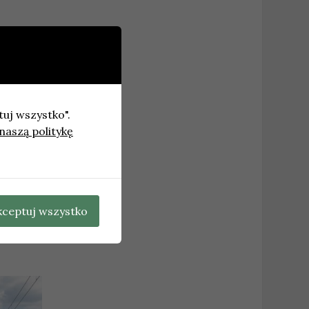
tuj wszystko".
naszą politykę
 50:12
→
kceptuj wszystko