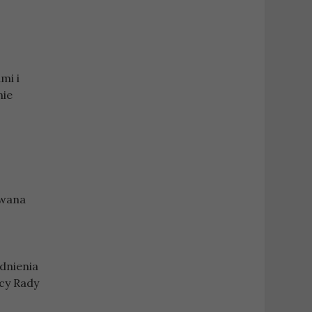
mi i
nie
owana
adnienia
cy Rady