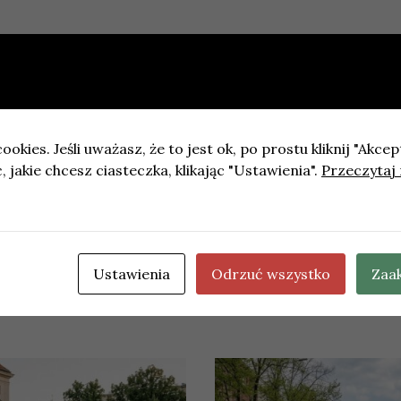
ookies. Jeśli uważasz, że to jest ok, po prostu kliknij "Akcep
 jakie chcesz ciasteczka, klikając "Ustawienia".
Przeczytaj 
wiadczeń w zakresie zarządzania infrastrukturą drogową
 zwycięstwo Panthers Wrocław nad Berlin Thunder. Wynik
Ustawienia
Odrzuć wszystko
Zaa