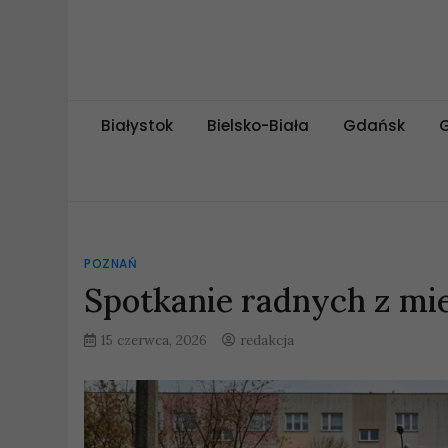
Skip
to
content
miejskipuls.pl
Białystok
Bielsko-Biała
Gdańsk
POZNAŃ
Spotkanie radnych z mie
15 czerwca, 2026
redakcja