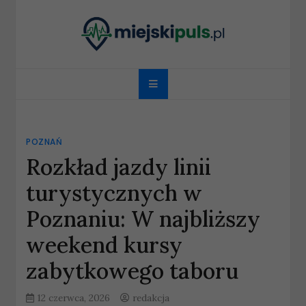
Skip
to
content
miejskipuls.pl
POZNAŃ
Rozkład jazdy linii
turystycznych w
Poznaniu: W najbliższy
weekend kursy
zabytkowego taboru
12 czerwca, 2026
redakcja