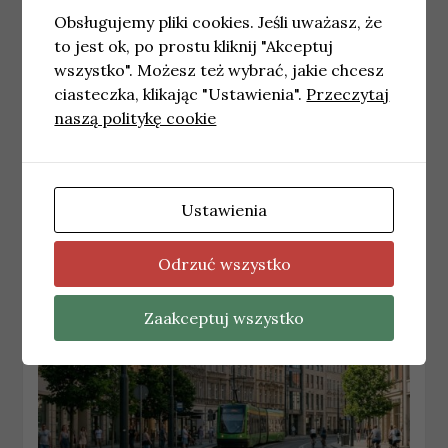
Obsługujemy pliki cookies. Jeśli uważasz, że
to jest ok, po prostu kliknij "Akceptuj
wszystko". Możesz też wybrać, jakie chcesz
ciasteczka, klikając "Ustawienia".
Przeczytaj
naszą politykę cookie
POZNAŃ
Najnowsze wiadomości Poznań – Wtorek
14.07.2026
Ustawienia
14 lipca, 2026
redakcja
Odrzuć wszystko
Zaakceptuj wszystko