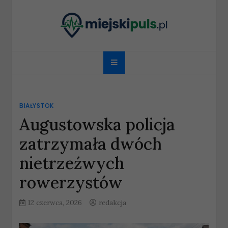
Skip
to
content
miejskipuls.pl
BIAŁYSTOK
Augustowska policja
zatrzymała dwóch
nietrzeźwych
rowerzystów
12 czerwca, 2026
redakcja