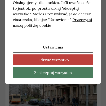
Obsługujemy pliki cookies. Jeśli uważasz, że
to jest ok, po prostu kliknij "Akceptuj
wszystko". Możesz też wybrać, jakie chcesz
ciasteczka, klikając "Ustawienia".
Przeczytaj
naszą politykę cookie
BIAŁYSTOK
Zmiana lokalizacji przystanku Kard. S.
Wyszyńskiego / Urząd Marszałkowski od
21 kwietnia
Ustawienia
20 kwietnia, 2026
redakcja
Odrzuć wszystko
Zaakceptuj wszystko