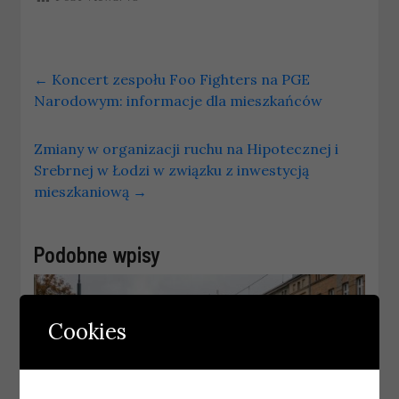
←
Koncert zespołu Foo Fighters na PGE
Narodowym: informacje dla mieszkańców
Zmiany w organizacji ruchu na Hipotecznej i
Srebrnej w Łodzi w związku z inwestycją
mieszkaniową
→
Podobne wpisy
Cookies