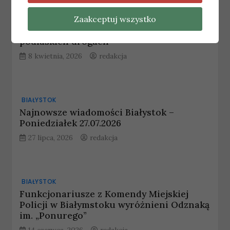
BIAŁYSTOK
Zaakceptuj wszystko
Podsumowanie kontroli trzeźwości na
podlaskich drogach
8 kwietnia, 2026
redakcja
BIAŁYSTOK
Najnowsze wiadomości Białystok –
Poniedziałek 27.07.2026
27 lipca, 2026
redakcja
BIAŁYSTOK
Funkcjonariusze z Komendy Miejskiej
Policji w Białymstoku wyróżnieni Odznaką
im. „Ponurego”
14 czerwca, 2026
redakcja