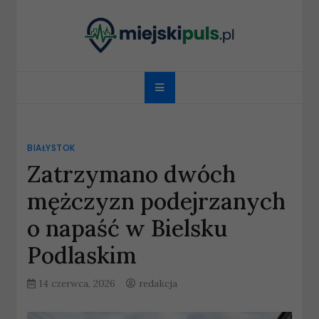
Skip
to
content
miejskipuls.pl
BIAŁYSTOK
Zatrzymano dwóch
mężczyzn podejrzanych
o napaść w Bielsku
Podlaskim
14 czerwca, 2026
redakcja