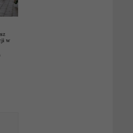
sz
ji w
a