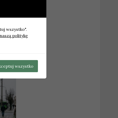
tuj wszystko".
naszą politykę
t pracy
→
kceptuj wszystko