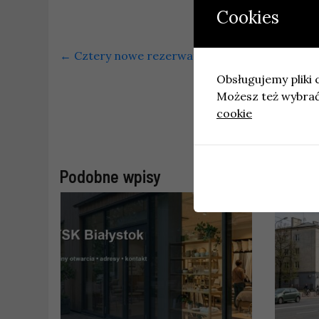
Cookies
←
Cztery nowe rezerwaty przyrody w Górach W
Obsługujemy pliki c
Możesz też wybrać,
cookie
Podobne wpisy