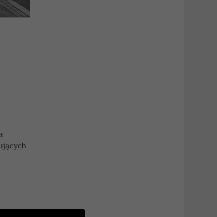
a
ujących