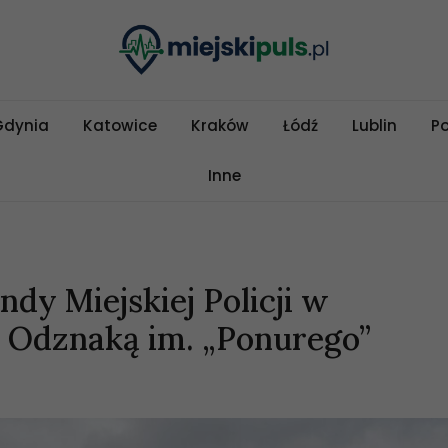
Gdynia
Katowice
Kraków
Łódź
Lublin
P
Inne
dy Miejskiej Policji w
 Odznaką im. „Ponurego”