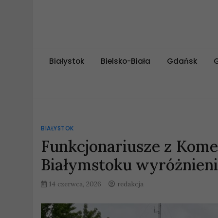
Skip
to
content
miejskipuls.pl
Białystok
Bielsko-Biała
Gdańsk
BIAŁYSTOK
Funkcjonariusze z Komen
Białymstoku wyróżnieni
14 czerwca, 2026
redakcja