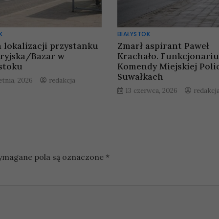
K
BIAŁYSTOK
 lokalizacji przystanku
Zmarł aspirant Paweł
ryjska/Bazar w
Krachało. Funkcjonariu
stoku
Komendy Miejskiej Polic
Suwałkach
etnia, 2026
redakcja
13 czerwca, 2026
redakcj
magane pola są oznaczone
*