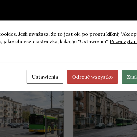
ałbrzyskich i Kamiennych
ookies. Jeśli uważasz, że to jest ok, po prostu kliknij "Akcep
 jakie chcesz ciasteczka, klikając "Ustawienia".
Przeczytaj 
Rekrutacja do służby w łódzkiej policji: Przegląd ofer
Ustawienia
Odrzuć wszystko
Zaa