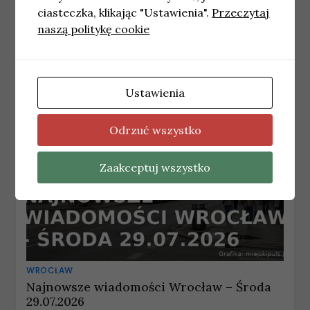
ciasteczka, klikając "Ustawienia".
Przeczytaj
Hubert Hurkacz gościem turnieju Hubi
Cup 2026 we Wrocławiu
naszą politykę cookie
5 czerwca, 2026
redakcja
Ustawienia
Odrzuć wszystko
Zaakceptuj wszystko
WROCŁAW
Najnowsze wiadomości Wrocław – Środa
29.07.2026