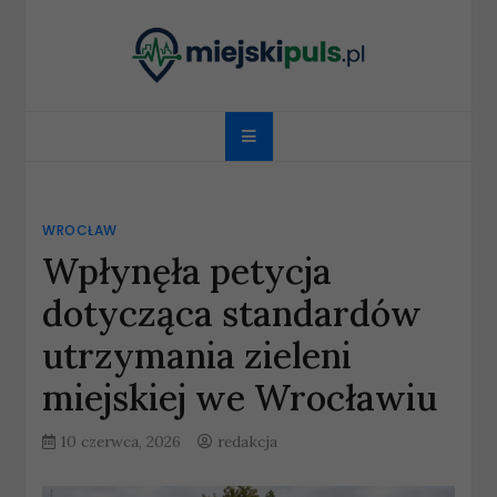
Skip
to
content
miejskipuls.pl
WROCŁAW
Wpłynęła petycja
dotycząca standardów
utrzymania zieleni
miejskiej we Wrocławiu
10 czerwca, 2026
redakcja