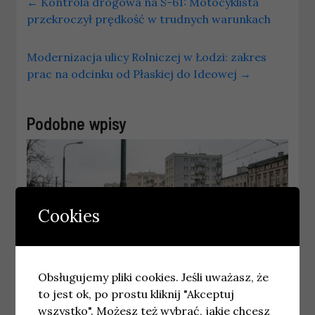
←
Kontrola drogowa na S-61: Motocyklista
przekroczył prędkość w trudnych warunkach
Modernizacja ulicy Rolniczej w Łodzi: zakres
prac na odcinku od Płaskiej do Ideowej
→
Podobne wpisy
Cookies
Obsługujemy pliki cookies. Jeśli uważasz, że
to jest ok, po prostu kliknij "Akceptuj
wszystko". Możesz też wybrać, jakie chcesz
WROCŁAW