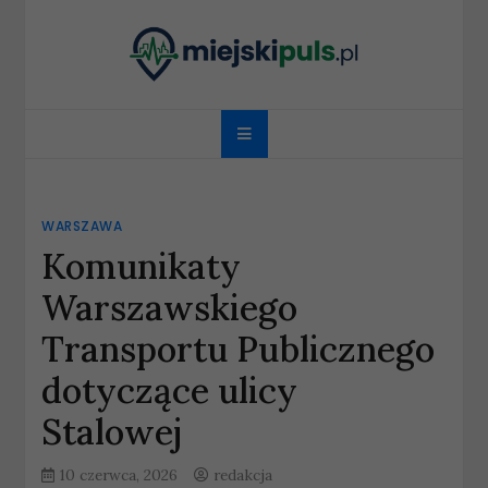
Skip
to
content
miejskipuls.pl
WARSZAWA
Komunikaty
Warszawskiego
Transportu Publicznego
dotyczące ulicy
Stalowej
10 czerwca, 2026
redakcja