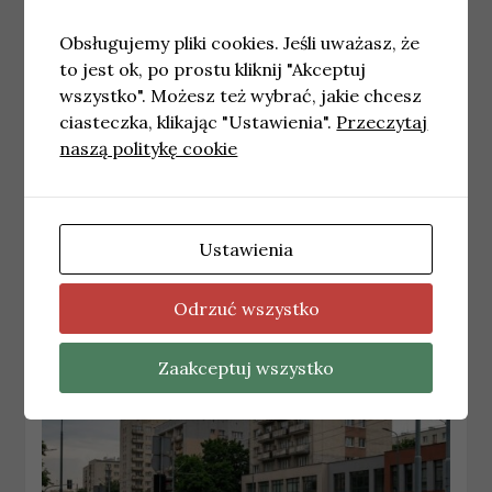
Obsługujemy pliki cookies. Jeśli uważasz, że
to jest ok, po prostu kliknij "Akceptuj
wszystko". Możesz też wybrać, jakie chcesz
ciasteczka, klikając "Ustawienia".
Przeczytaj
naszą politykę cookie
WARSZAWA
Najnowsze wiadomości Warszawa –
Ustawienia
Niedziela 26.07.2026
26 lipca, 2026
redakcja
Odrzuć wszystko
Zaakceptuj wszystko