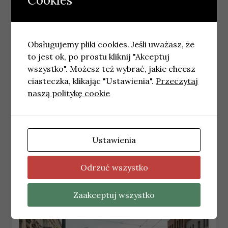
Cookies
Podobne wpisy
Obsługujemy pliki cookies. Jeśli uważasz, że
to jest ok, po prostu kliknij "Akceptuj
wszystko". Możesz też wybrać, jakie chcesz
ciasteczka, klikając "Ustawienia".
Przeczytaj
naszą politykę cookie
Ustawienia
WROCŁAW
Najnowsze wiadomości Wrocław – Wtorek
21.07.2026
Odrzuć wszystko
21 lipca, 2026
redakcja
Zaakceptuj wszystko