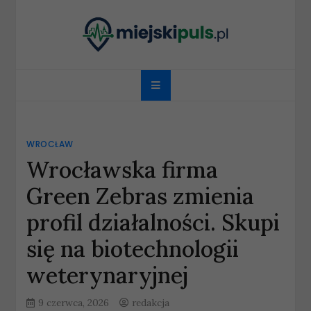
Skip
to
content
miejskipuls.pl
WROCŁAW
Wrocławska firma
Green Zebras zmienia
profil działalności. Skupi
się na biotechnologii
weterynaryjnej
9 czerwca, 2026
redakcja