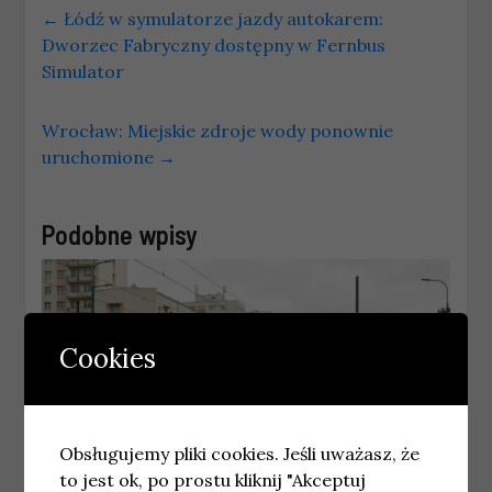
←
Łódź w symulatorze jazdy autokarem:
Dworzec Fabryczny dostępny w Fernbus
Simulator
Wrocław: Miejskie zdroje wody ponownie
uruchomione
→
Podobne wpisy
Cookies
Obsługujemy pliki cookies. Jeśli uważasz, że
to jest ok, po prostu kliknij "Akceptuj