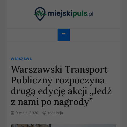
Skip
to
content
miejskipuls.pl
WARSZAWA
Warszawski Transport
Publiczny rozpoczyna
drugą edycję akcji „Jedź
z nami po nagrody”
9 maja, 2026
redakcja