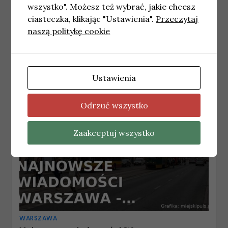
wszystko". Możesz też wybrać, jakie chcesz
ciasteczka, klikając "Ustawienia".
Przeczytaj
WARSZAWA
Najnowsze wiadomości Warszawa – Piątek
naszą politykę cookie
07.08.2026
7 sierpnia, 2026
redakcja
Ustawienia
Odrzuć wszystko
Zaakceptuj wszystko
WARSZAWA