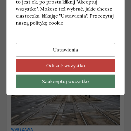
to jest ok, po prostu kliknij "Akceptuj
wszystko". Możesz też wybrać, jakie chcesz
WARSZAWA
ciasteczka, klikając "Ustawienia".
Przeczytaj
Uruchomienie specjalnej linii „W” w
naszą politykę cookie
okresie wielkanocnym
4 kwietnia, 2026
redakcja
Ustawienia
Odrzuć wszystko
Zaakceptuj wszystko
WARSZAWA