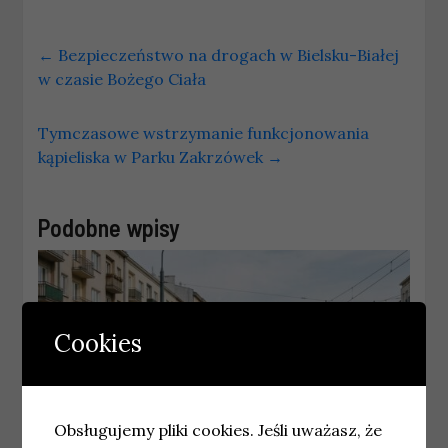
←
Bezpieczeństwo na drogach w Bielsku-Białej
w czasie Bożego Ciała
Tymczasowe wstrzymanie funkcjonowania
kąpieliska w Parku Zakrzówek
→
Podobne wpisy
Cookies
Obsługujemy pliki cookies. Jeśli uważasz, że