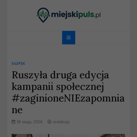
Skip
to
content
miejskipuls.pl
SŁUPSK
Ruszyła druga edycja
kampanii społecznej
#zaginioneNIEzapomnia
ne
18 maja, 2026
redakcja