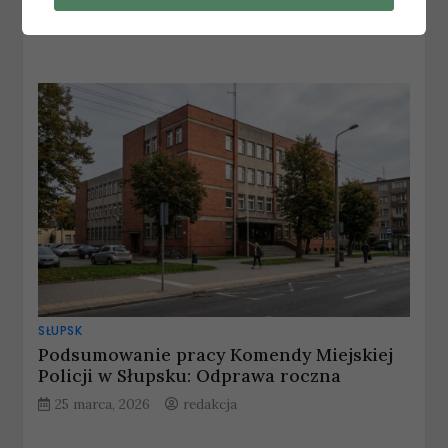
25 marca, 2026
redakcja
SŁUPSK
Podsumowanie pracy Komendy Miejskiej
Policji w Słupsku: Odprawa roczna
25 marca, 2026
redakcja