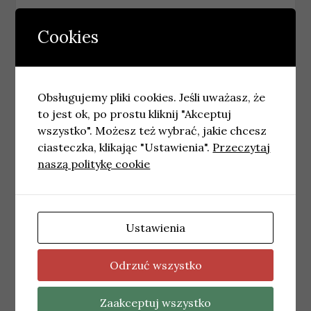
Letnie półkolonie w Łodzi 2026: oferta i zasady
zapisów
→
Cookies
Podobne wpisy
Obsługujemy pliki cookies. Jeśli uważasz, że
to jest ok, po prostu kliknij "Akceptuj
wszystko". Możesz też wybrać, jakie chcesz
ciasteczka, klikając "Ustawienia".
Przeczytaj
naszą politykę cookie
Ustawienia
Odrzuć wszystko
SŁUPSK
Słupsk: Kolizja na parkingu. Kierowca
prowadził pod wpływem alkoholu
Zaakceptuj wszystko