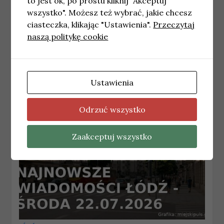
to jest ok, po prostu kliknij "Akceptuj
wszystko". Możesz też wybrać, jakie chcesz
ciasteczka, klikając "Ustawienia".
Przeczytaj
ŁÓDŹ
naszą politykę cookie
Najnowsze wiadomości Łódź –
Poniedziałek 03.08.2026
3 sierpnia, 2026
redakcja
Ustawienia
Odrzuć wszystko
Zaakceptuj wszystko