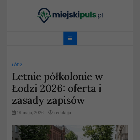
Skip
to
content
miejskipuls.pl
ŁÓDŹ
Letnie półkolonie w
Łodzi 2026: oferta i
zasady zapisów
18 maja, 2026
redakcja