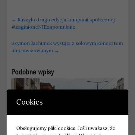
←
Ruszyła druga edycja kampanii społecznej
#zaginioneNIEzapomniane
Szymon Jachimek wystąpi z solowym koncertem
improwizowanym
→
Podobne wpisy
Cookies
Obsługujemy pliki cookies. Jeśli uważasz, że