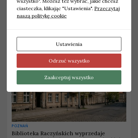
wszystko". Możesz też wybrać, jakie chcesz
POZNAŃ
ciasteczka, klikając "Ustawienia".
Przeczytaj
Zagospodarowanie nadmiaru żywności po
naszą politykę cookie
okresie świątecznym
5 kwietnia, 2026
redakcja
Ustawienia
Odrzuć wszystko
Zaakceptuj wszystko
POZNAŃ
Biblioteka Raczyńskich wyprzedaje