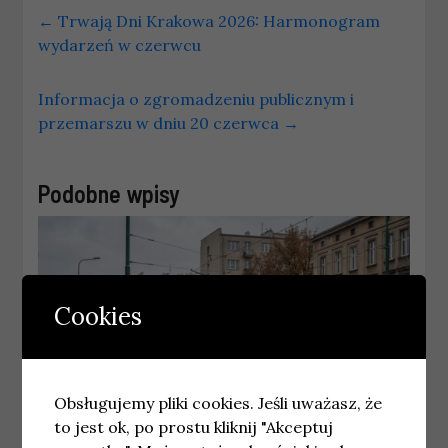
←
Trwają Dni Krakowa 2026: Harmonogram
wydarzeń w czerwcu
Informacja o zgromadzeniu publicznym i
przemarszu w dniu 20 czerwca
→
Podobne wpisy
Cookies
Obsługujemy pliki cookies. Jeśli uważasz, że
to jest ok, po prostu kliknij "Akceptuj