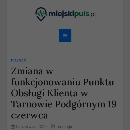
Skip
to
content
miejskipuls.pl
POZNAŃ
Zmiana w
funkcjonowaniu Punktu
Obsługi Klienta w
Tarnowie Podgórnym 19
czerwca
17 czerwca, 2026
redakcja