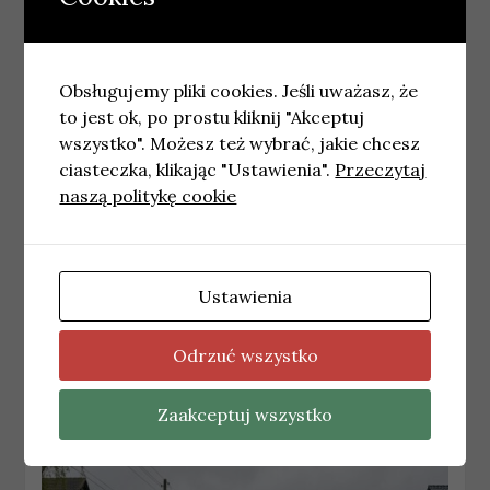
Obsługujemy pliki cookies. Jeśli uważasz, że
to jest ok, po prostu kliknij "Akceptuj
wszystko". Możesz też wybrać, jakie chcesz
ciasteczka, klikając "Ustawienia".
Przeczytaj
naszą politykę cookie
WROCŁAW
Ustawienia
Gala Fryderyków 2026 we Wrocławiu:
Program wydarzeń w Narodowym Forum
Muzyki
Odrzuć wszystko
15 kwietnia, 2026
redakcja
Zaakceptuj wszystko