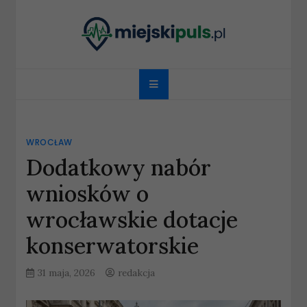
Skip
to
content
miejskipuls.pl
WROCŁAW
Dodatkowy nabór
wniosków o
wrocławskie dotacje
konserwatorskie
31 maja, 2026
redakcja