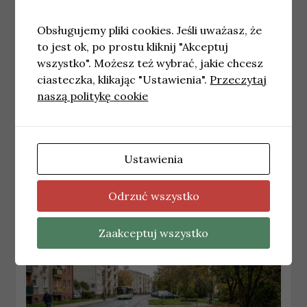
Obsługujemy pliki cookies. Jeśli uważasz, że
to jest ok, po prostu kliknij "Akceptuj
wszystko". Możesz też wybrać, jakie chcesz
ciasteczka, klikając "Ustawienia".
Przeczytaj
naszą politykę cookie
WROCŁAW
Inwestycja Świdnicka 21 we Wrocławiu:
Ustawienia
nowe wizualizacje projektu
5 czerwca, 2026
redakcja
Odrzuć wszystko
Zaakceptuj wszystko