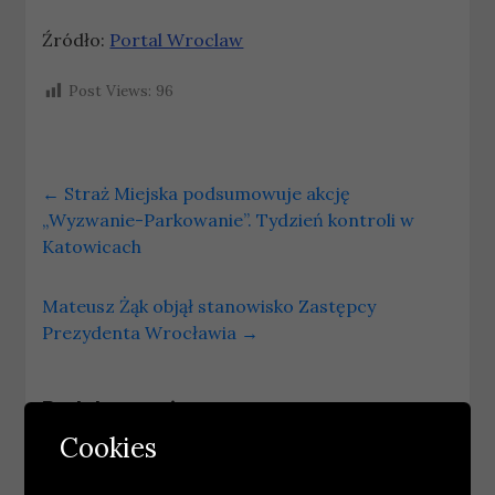
Źródło:
Portal Wroclaw
Post Views:
96
←
Straż Miejska podsumowuje akcję
„Wyzwanie-Parkowanie”. Tydzień kontroli w
Katowicach
Mateusz Żąk objął stanowisko Zastępcy
Prezydenta Wrocławia
→
Podobne wpisy
Cookies