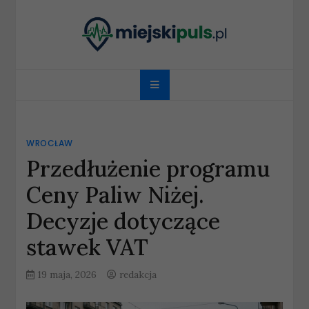
Skip
to
content
miejskipuls.pl
WROCŁAW
Przedłużenie programu
Ceny Paliw Niżej.
Decyzje dotyczące
stawek VAT
19 maja, 2026
redakcja