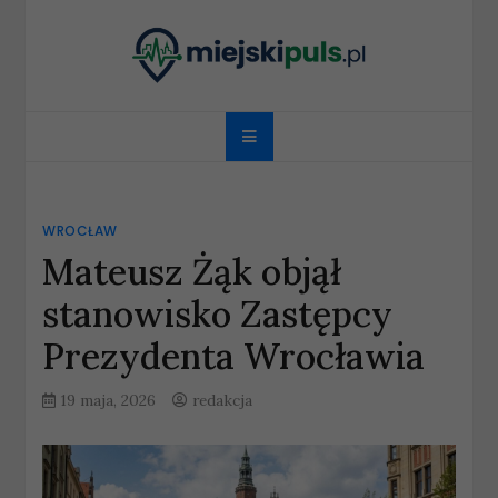
Skip
to
content
miejskipuls.pl
WROCŁAW
Mateusz Żąk objął
stanowisko Zastępcy
Prezydenta Wrocławia
19 maja, 2026
redakcja