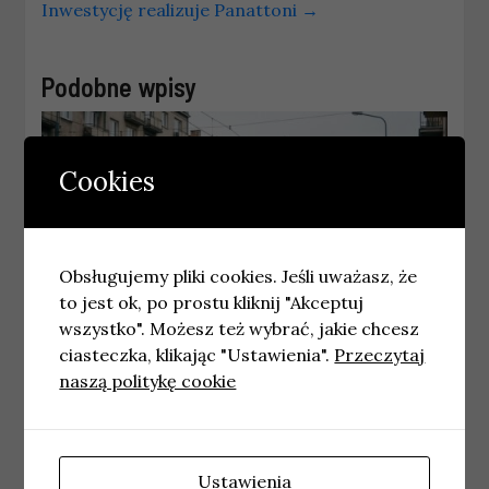
Inwestycję realizuje Panattoni
→
Podobne wpisy
Cookies
Obsługujemy pliki cookies. Jeśli uważasz, że
to jest ok, po prostu kliknij "Akceptuj
wszystko". Możesz też wybrać, jakie chcesz
ciasteczka, klikając "Ustawienia".
Przeczytaj
naszą politykę cookie
WROCŁAW
Przedłużenie programu Ceny Paliw Niżej.
Decyzje dotyczące stawek VAT
19 maja, 2026
redakcja
Ustawienia