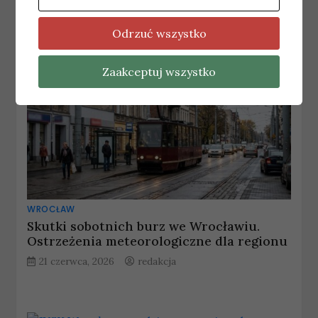
Odrzuć wszystko
Zaakceptuj wszystko
WROCŁAW
Skutki sobotnich burz we Wrocławiu.
Ostrzeżenia meteorologiczne dla regionu
21 czerwca, 2026
redakcja