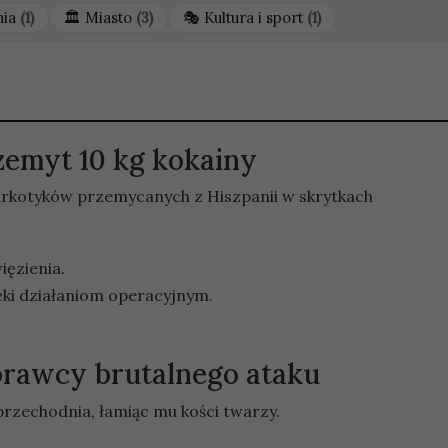
nia
(1)
Miasto
(3)
Kultura i sport
(1)
zemyt 10 kg kokainy
narkotyków przemycanych z Hiszpanii w skrytkach
ęzienia.
ięki działaniom operacyjnym.
prawcy brutalnego ataku
rzechodnia, łamiąc mu kości twarzy.