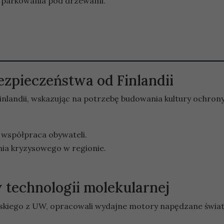
j parkowania pod drzewami.
zpieczeństwa od Finlandii
landii, wskazując na potrzebę budowania kultury ochron
i współpraca obywateli.
ia kryzysowego w regionie.
technologii molekularnej
owskiego z UW, opracowali wydajne motory napędzane świa