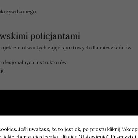
 pokrzywdzonego.
wskimi policjantami
 projektem otwartych zajęć sportowych dla mieszkańców.
rofesjonalnych instruktorów.
i.
zone przy ul. Brzeskiej
eroiny, amfetaminy i marihuany podczas działań operacyjn
e ul. Brzeskiej 13.
ookies. Jeśli uważasz, że to jest ok, po prostu kliknij "Akcep
 jakie chcesz ciasteczka, klikając "Ustawienia".
Przeczytaj 