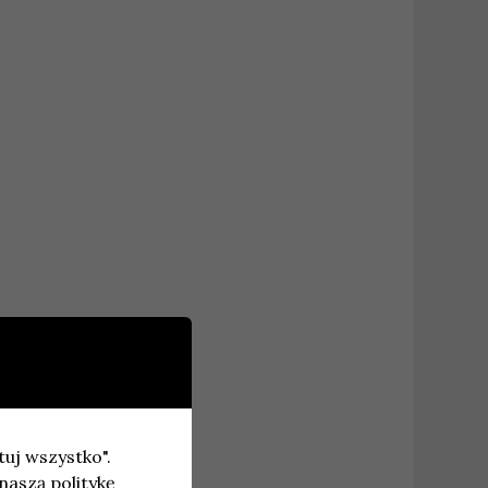
ych.
tuj wszystko".
naszą politykę