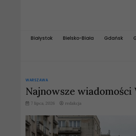
Skip
to
content
miejskipuls.pl
Białystok
Bielsko-Biała
Gdańsk
WARSZAWA
Najnowsze wiadomości 
7 lipca, 2026
redakcja