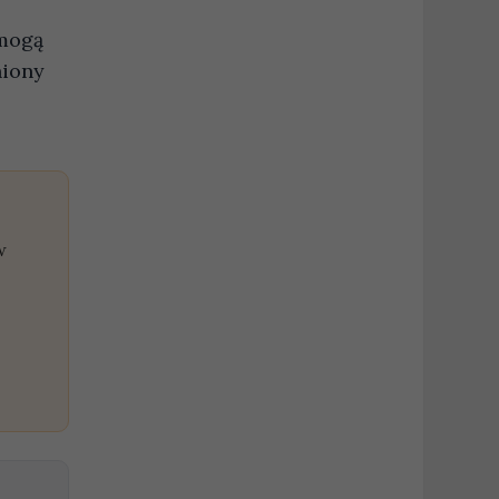
 mogą
niony
w