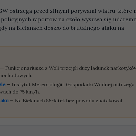
GW ostrzega przed silnymi porywami wiatru, które
e policyjnych raportów na czoło wysuwa się udarem
dy na Bielanach doszło do brutalnego ataku na
— Funkcjonariusze z Woli przejęli duży ładunek narkotykó
amochodowych.
wie
— Instytut Meteorologii i Gospodarki Wodnej ostrzega
wach do 75 km/h.
taku
— Na Bielanach 56-latek bez powodu zaatakował