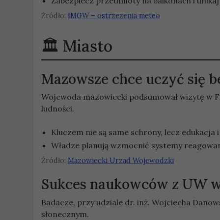
Zabezpiecz przedmioty na balkonach i unika
Źródło:
IMGW – ostrzezenia meteo
Miasto
Mazowsze chce uczyć się be
Wojewoda mazowiecki podsumował wizytę w Fin
ludności.
Kluczem nie są same schrony, lecz edukacja 
Władze planują wzmocnić systemy reagowan
Źródło:
Mazowiecki Urzad Wojewodzki
Sukces naukowców z UW w 
Badacze, przy udziale dr. inż. Wojciecha Dan
słonecznym.