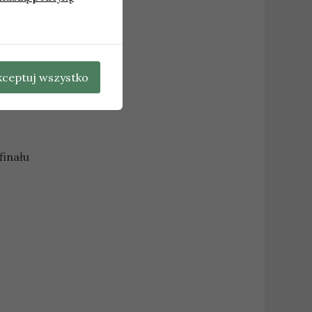
kceptuj wszystko
finału