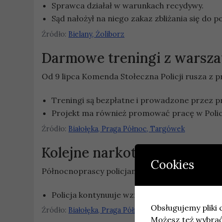
Sprawca działał w warunkach recydywy.
Sąd nałożył na niego zakaz zbliżania się do
Źródło:
Bielany, Żoliborz
Darmowe treningi z warsza
Od 9 lipca Komenda Stołeczna Policji rusza z
Treningi są bezpłatne i prowadzone przez p
Projekt ma również promować pracę w Policj
Źródło:
Białołęka, Praga Północ, Targówek
Kolejne narkotyki zabezpiec
Cookies
Północnoprascy policjanci zatrzymali porcje h
Policja kontynuuje wzmożone patrole w rejoni
Obsługujemy pliki c
Źródło:
Białołęka, Praga Północ, Targówek
Możesz też wybrać,