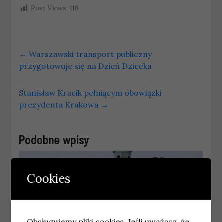
Post Views:
118
←
Warszawski transport publiczny
przygotowuje się na Dzień Dziecka
Stanisław Kracik pełniącym obowiązki
prezydenta Krakowa
→
Podobne wpisy
Cookies
Obsługujemy pliki cookies. Jeśli uważasz, że