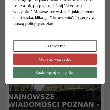
to jest ok, po prostu kliknij "Akceptuj
wszystko". Możesz też wybrać, jakie chcesz
ciasteczka, klikając "Ustawienia".
Przeczytaj
naszą politykę cookie
POZNAŃ
3 atrakcje w Poznaniu, które musisz
zobaczyć na Majówkę 2026
28 kwietnia, 2026
Artykuly Sponsorowane
Ustawienia
Odrzuć wszystko
Zaakceptuj wszystko