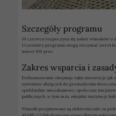
Szczegóły programu
10 czerwca rozpoczyna się nabór wniosków o do
Uczestnicy programu mogą otrzymać zwrot kosz
nawet 100 proc.
Zakres wsparcia i zasa
Dofinansowanie obejmuje takie inwestycje jak
systemów służących do gromadzenia deszczówki
spółdzielnie mieszkaniowe, społeczne inicjaty
publicznych, w tym m.in. miejskie instytucje kul
Wnioski przyjmowane są elektronicznie za poś
AEABE-27) lub drogą pocztową (listem polecony