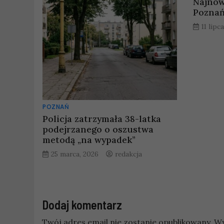
Najnow
Poznań 
11 lipc
POZNAŃ
Policja zatrzymała 38-latka
podejrzanego o oszustwa
metodą „na wypadek”
25 marca, 2026
redakcja
Dodaj komentarz
Twój adres email nie zostanie opublikowany.
Wy