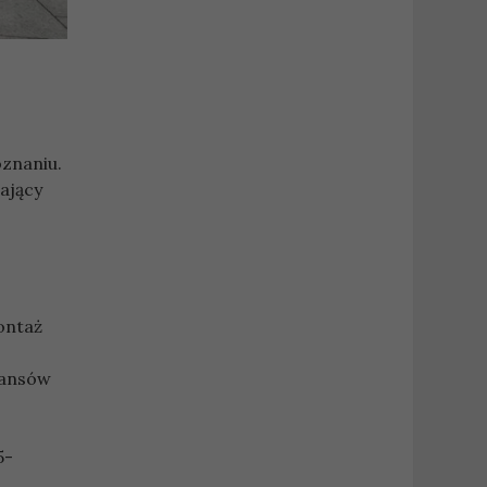
oznaniu.
ający
ontaż
nansów
5-