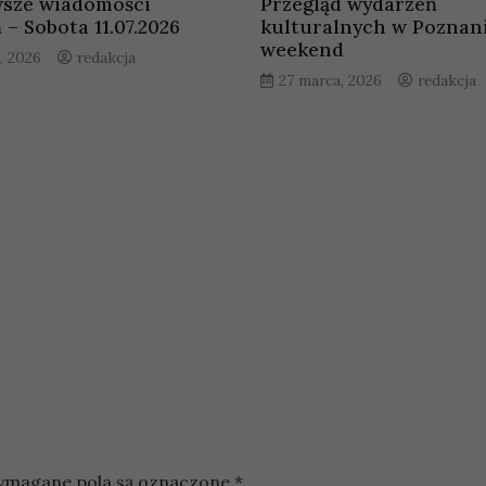
sze wiadomości
Przegląd wydarzeń
– Sobota 11.07.2026
kulturalnych w Poznan
weekend
a, 2026
redakcja
27 marca, 2026
redakcja
magane pola są oznaczone
*