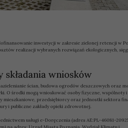
finansowanie inwestycji w zakresie zielonej retencji w P
tów realizacji wybranych rozwiązań ekologicznych, sięg
dy składania wniosków
 zazielenianie ścian, budowa ogrodów deszczowych oraz m
. O środki mogą wnioskować osoby fizyczne, wspólnoty i
wy mieszkaniowe, przedsiębiorcy oraz jednostki sektora fi
tury i publiczne zakłady opieki zdrowotnej.
rednictwem usługi e-Doręczenia (adres AE:PL-46081-2092
m) na adres: Urząd Miasta Poznania, Wydział Klimatu i