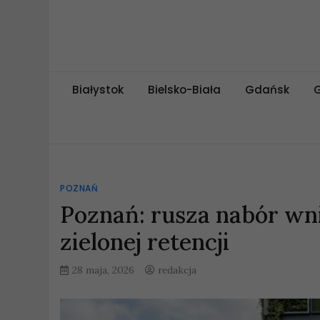
Skip
to
content
miejskipuls.pl
Białystok
Bielsko-Biała
Gdańsk
POZNAŃ
Poznań: rusza nabór wn
zielonej retencji
28 maja, 2026
redakcja