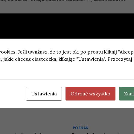
ookies. Jeśli uważasz, że to jest ok, po prostu kliknij "Akcep
 jakie chcesz ciasteczka, klikając "Ustawienia".
Przeczytaj 
26 w Łodzi
zono remont fragmentu ulicy Starodworcowej w Wielkim
Ustawienia
Odrzuć wszystko
Zaa
POZNAŃ