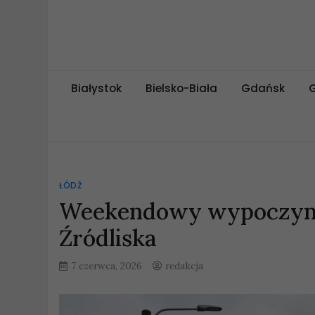
Skip
to
content
miejskipuls.pl
Białystok
Bielsko-Biała
Gdańsk
ŁÓDŹ
Weekendowy wypoczynek
Źródliska
7 czerwca, 2026
redakcja