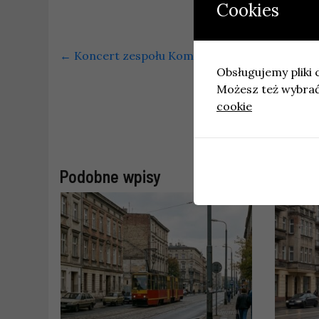
Cookies
←
Koncert zespołu Kombii i Mazowsza we Wro
Obsługujemy pliki c
Możesz też wybrać,
cookie
Utrudnienia na
Podobne wpisy