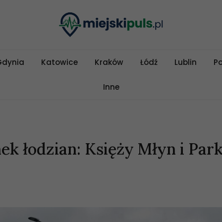
Gdynia
Katowice
Kraków
Łódź
Lublin
P
Inne
 łodzian: Księży Młyn i Par