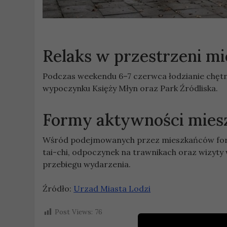
Relaks w przestrzeni mie
Podczas weekendu 6–7 czerwca łodzianie chętni
wypoczynku Księży Młyn oraz Park Źródliska.
Formy aktywności mie
Wśród podejmowanych przez mieszkańców form r
tai-chi, odpoczynek na trawnikach oraz wizyty 
przebiegu wydarzenia.
Źródło:
Urzad Miasta Lodzi
Post Views:
76