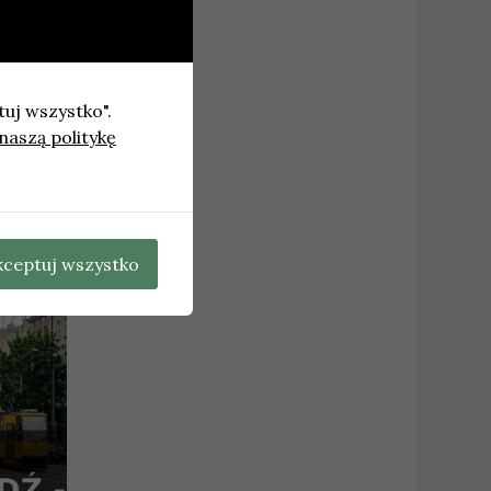
tuj wszystko".
naszą politykę
iu aut
→
kceptuj wszystko