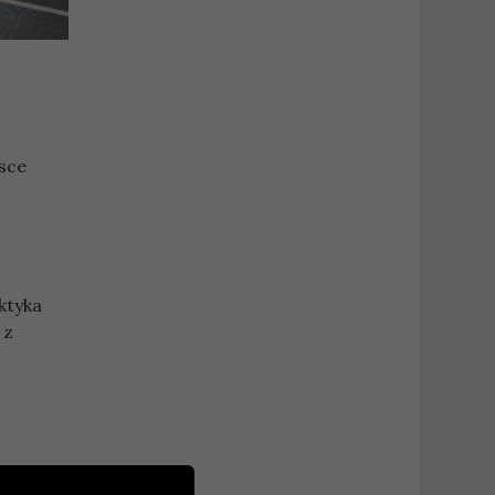
jsce
ktyka
 z