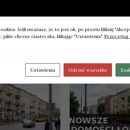
cławiu
ookies. Jeśli uważasz, że to jest ok, po prostu kliknij "Akcep
 jakie chcesz ciasteczka, klikając "Ustawienia".
Przeczytaj 
 autostradzie A4 pod Wrocławiem. Kolizja z udziałem pięc
Ustawienia
Odrzuć wszystko
Zaa