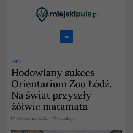
Skip
to
content
miejskipuls.pl
ŁÓDŹ
Hodowlany sukces
Orientarium Zoo Łódź.
Na świat przyszły
żółwie matamata
13 kwietnia, 2026
redakcja