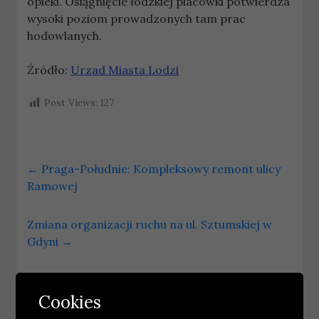
opieki. Osiągnięcie łódzkiej placówki potwierdza
wysoki poziom prowadzonych tam prac
hodowlanych.
Źródło:
Urzad Miasta Lodzi
Post Views:
127
←
Praga-Południe: Kompleksowy remont ulicy
Ramowej
Zmiana organizacji ruchu na ul. Sztumskiej w
Gdyni
→
Podobne wpisy
Cookies