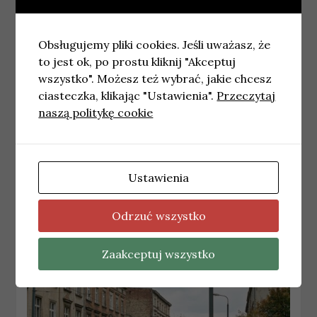
Obsługujemy pliki cookies. Jeśli uważasz, że
to jest ok, po prostu kliknij "Akceptuj
wszystko". Możesz też wybrać, jakie chcesz
ciasteczka, klikając "Ustawienia".
Przeczytaj
naszą politykę cookie
ŁÓDŹ
Ustawienia
Technikum przy ul. Edwarda w Łodzi
przejdzie termomodernizację
Odrzuć wszystko
1 czerwca, 2026
redakcja
Zaakceptuj wszystko