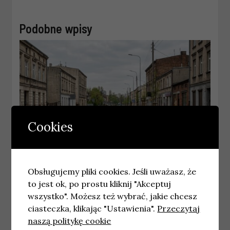
Podobne wpisy
Cookies
ŁÓDŹ
Obsługujemy pliki cookies. Jeśli uważasz, że
Zakończono modernizację ulicy
to jest ok, po prostu kliknij "Akceptuj
Ozorkowskiej w Łodzi
wszystko". Możesz też wybrać, jakie chcesz
20 maja, 2026
redakcja
ciasteczka, klikając "Ustawienia".
Przeczytaj
naszą politykę cookie