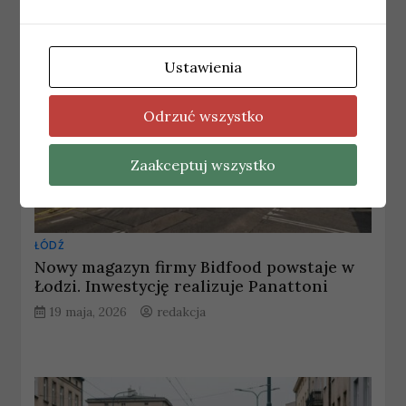
Ustawienia
Odrzuć wszystko
Zaakceptuj wszystko
ŁÓDŹ
Nowy magazyn firmy Bidfood powstaje w
Łodzi. Inwestycję realizuje Panattoni
19 maja, 2026
redakcja