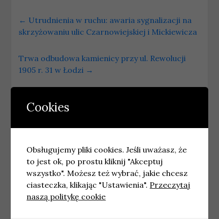
←
Utrudnienia w ruchu: awaria sygnalizacji na
skrzyżowaniu ulic Czarnowiejskiej i Mickiewicza
Trwa odbudowa kamienicy przy ul. Rewolucji
1905 r. 31 w Łodzi
→
Podobne wpisy
Cookies
Obsługujemy pliki cookies. Jeśli uważasz, że
to jest ok, po prostu kliknij "Akceptuj
wszystko". Możesz też wybrać, jakie chcesz
ciasteczka, klikając "Ustawienia".
Przeczytaj
naszą politykę cookie