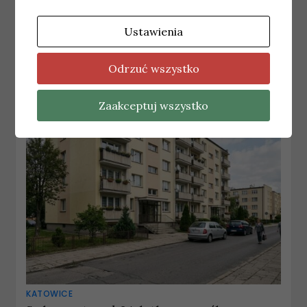
KATOWICE
Ustawienia
Podsumowanie działań „Bezpieczny
Pieszy” w Katowicach
Odrzuć wszystko
15 kwietnia, 2026
redakcja
Zaakceptuj wszystko
KATOWICE