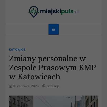
Skip
to
content
miejskipuls.pl
KATOWICE
Zmiany personalne w
Zespole Prasowym KMP
w Katowicach
18 czerwca, 2026
redakcja