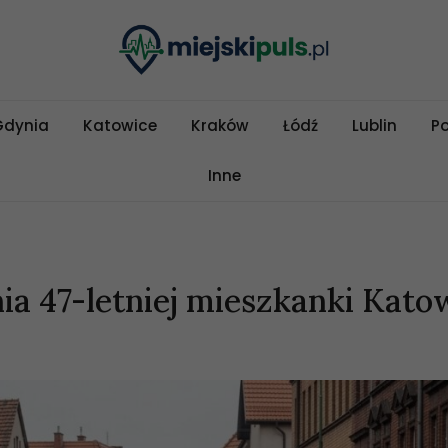
Gdynia
Katowice
Kraków
Łódź
Lublin
P
Inne
a 47-letniej mieszkanki Kato