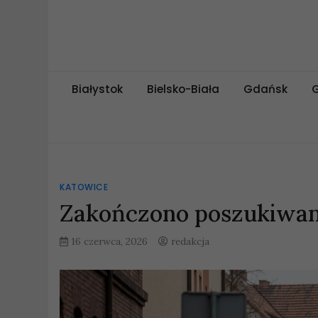
Skip
to
content
miejskipuls.pl
Białystok
Bielsko-Biała
Gdańsk
KATOWICE
Zakończono poszukiwani
16 czerwca, 2026
redakcja