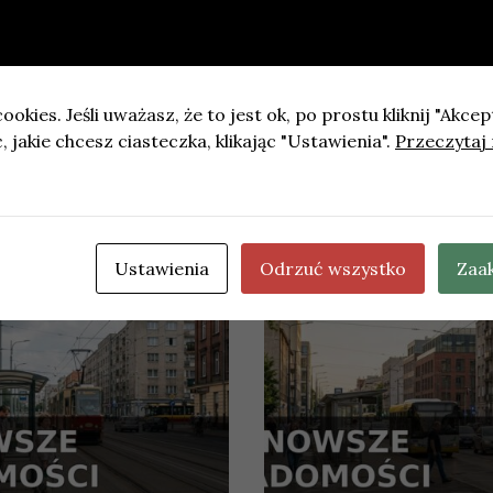
 blisko 10 mln zł na nowe lokale
ookies. Jeśli uważasz, że to jest ok, po prostu kliknij "Akcep
 jakie chcesz ciasteczka, klikając "Ustawienia".
Przeczytaj 
Soundedit 2026 w Łodzi. Ogłoszono program i listę wyko
Ustawienia
Odrzuć wszystko
Zaa