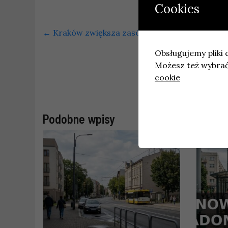
Cookies
←
Kraków zwiększa zasób mieszkań komunalnych:
Obsługujemy pliki c
Możesz też wybrać,
Festiwal 
cookie
Podobne wpisy