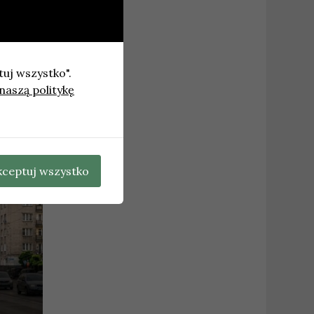
tuj wszystko".
naszą politykę
nawców
→
kceptuj wszystko