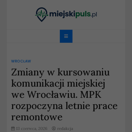
Skip
to
content
miejskipuls.pl
WROCŁAW
Zmiany w kursowaniu
komunikacji miejskiej
we Wrocławiu. MPK
rozpoczyna letnie prace
remontowe
13 czerwca, 2026
redakcja