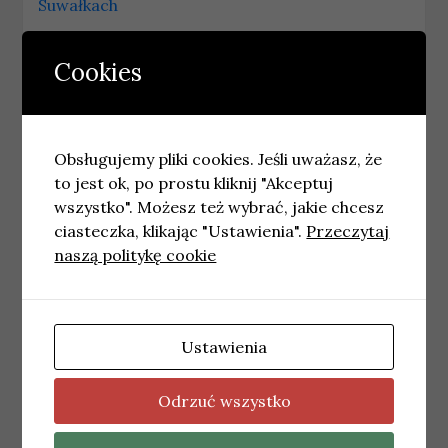
Suwałkach
Piknik wojskowy przy Atlas Arenie w Łodzi.
Cookies
Prezentacja sprzętu armii
→
Podobne wpisy
Obsługujemy pliki cookies. Jeśli uważasz, że
to jest ok, po prostu kliknij "Akceptuj
wszystko". Możesz też wybrać, jakie chcesz
ciasteczka, klikając "Ustawienia".
Przeczytaj
naszą politykę cookie
Ustawienia
Odrzuć wszystko
WROCŁAW
Nowy nosorożec w wrocławskim zoo: