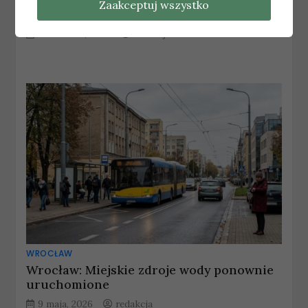
Zaakceptuj wszystko
Csülök dołączył do Marusi
12 czerwca, 2026
redakcja
WROCŁAW
Wrocław: Miejskie zdroje wody ponownie
uruchomione
9 maja, 2026
redakcja