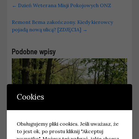
←
Dzień Weterana Misji Pokojowych ONZ
Remont Bema zakończony. Kiedy kierowcy
pojadą nową ulicą? [ZDJĘCIA]
→
Podobne wpisy
Cookies
Obsługujemy pliki cookies. Jeśli uważasz, że
to jest ok, po prostu kliknij "Akceptuj
WROCŁAW
wszystko". Możesz też wybrać, jakie chcesz