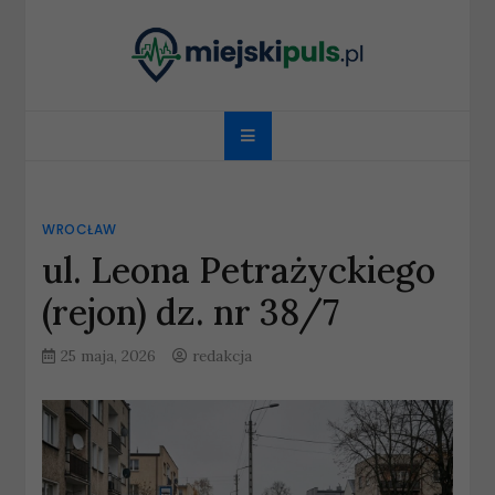
Skip
to
content
miejskipuls.pl
WROCŁAW
ul. Leona Petrażyckiego
(rejon) dz. nr 38/7
25 maja, 2026
redakcja