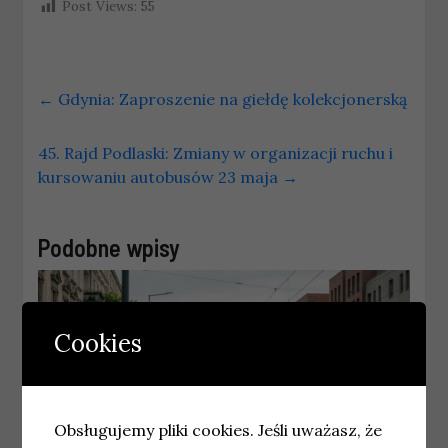
Post Views:
55
←
Gdynia: Zaproszenie na giełdę kolekcjonerską
45. Rajd Podlaski: Zmiany w organizacji ruchu i
kursowaniu autobusów 23 maja
→
Podobne wpisy
Cookies
Obsługujemy pliki cookies. Jeśli uważasz, że