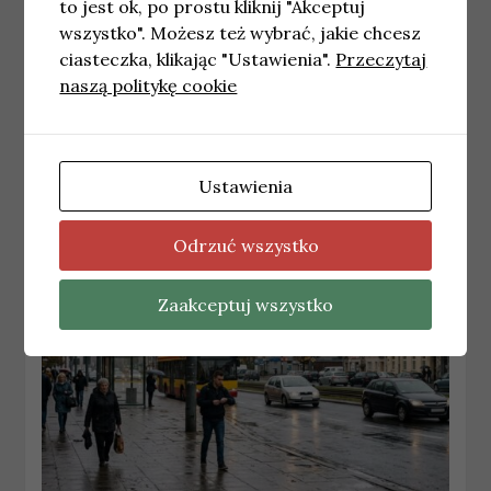
to jest ok, po prostu kliknij "Akceptuj
wszystko". Możesz też wybrać, jakie chcesz
ciasteczka, klikając "Ustawienia".
Przeczytaj
WROCŁAW
naszą politykę cookie
Najnowsze wiadomości Wrocław – Środa
08.07.2026
8 lipca, 2026
redakcja
Ustawienia
Odrzuć wszystko
Zaakceptuj wszystko