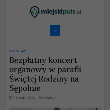
Skip
to
content
miejskipuls.pl
WROCŁAW
Bezpłatny koncert
organowy w parafii
Świętej Rodziny na
Sępolnie
24 maja, 2026
redakcja