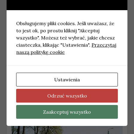
Obsługujemy pliki cookies. Jeśli uważasz, że
to jest ok, po prostu kliknij "Akceptuj
wszystko". Możesz też wybrać, jakie chcesz
ciasteczka, klikając "Ustawienia".
Przeczytaj
naszą politykę cookie
WROCŁAW
Klub Sympatyków Kolei organizuje
Ustawienia
przejazd pociągiem retro do Wolsztyna
8 kwietnia, 2026
redakcja
Odrzuć wszystko
Zaakceptuj wszystko