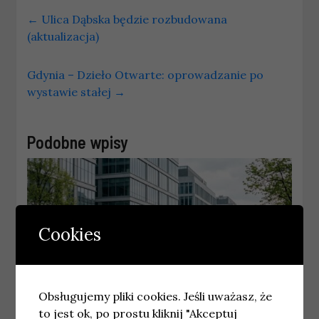
←
Ulica Dąbska będzie rozbudowana
(aktualizacja)
Gdynia – Dzieło Otwarte: oprowadzanie po
wystawie stałej
→
Podobne wpisy
Cookies
Obsługujemy pliki cookies. Jeśli uważasz, że
to jest ok, po prostu kliknij "Akceptuj