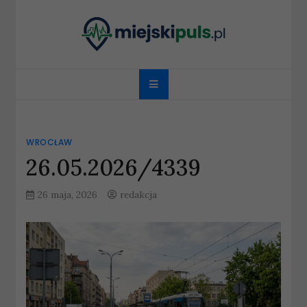
Skip
to
content
miejskipuls.pl
WROCŁAW
26.05.2026/4339
26 maja, 2026
redakcja