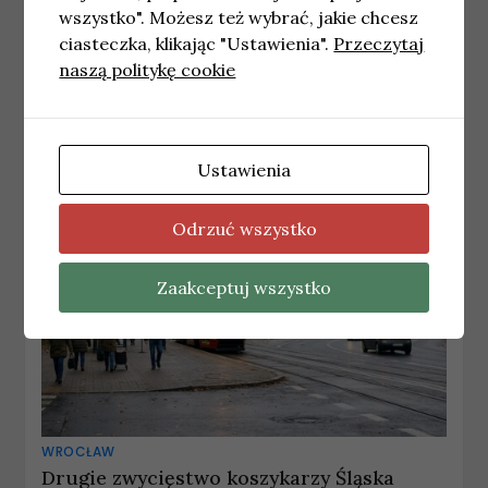
wszystko". Możesz też wybrać, jakie chcesz
WROCŁAW
ciasteczka, klikając "Ustawienia".
Przeczytaj
Grupa Selena nabywa udziały w
naszą politykę cookie
portugalskim holdingu Grupo IGM
22 maja, 2026
redakcja
Ustawienia
Odrzuć wszystko
Zaakceptuj wszystko
WROCŁAW
Drugie zwycięstwo koszykarzy Śląska