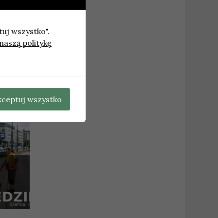
tuj wszystko".
naszą politykę
zacja)
→
kceptuj wszystko