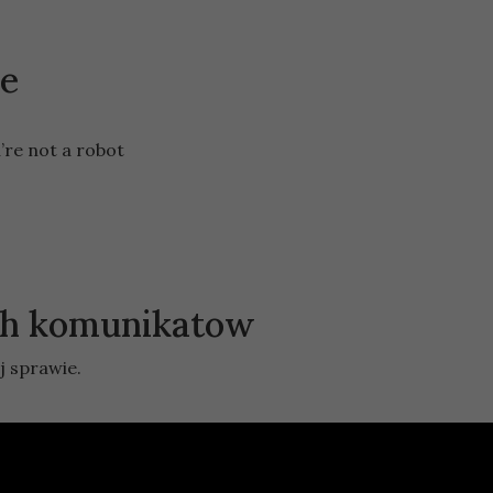
je
’re not a robot
ych komunikatow
j sprawie.