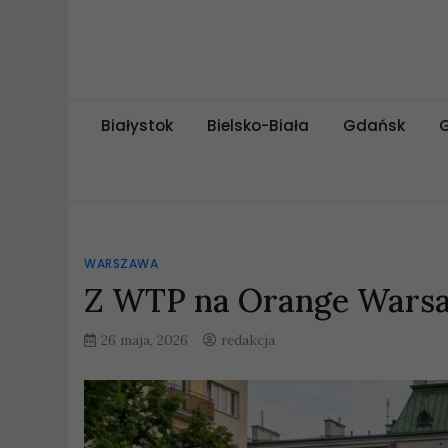
Skip
to
content
miejskipuls.pl
Białystok
Bielsko-Biała
Gdańsk
WARSZAWA
Z WTP na Orange Warsa
26 maja, 2026
redakcja