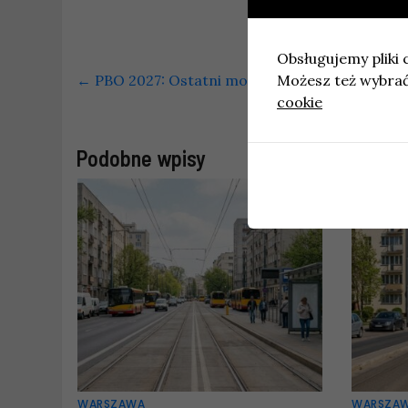
Obsługujemy pliki c
Możesz też wybrać,
←
PBO 2027: Ostatni moment na zgłoszenie pr
cookie
Podobne wpisy
WARSZAWA
WARSZA