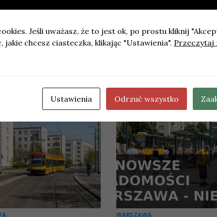
ookies. Jeśli uważasz, że to jest ok, po prostu kliknij "Akcep
 jakie chcesz ciasteczka, klikając "Ustawienia".
Przeczytaj 
ojektu
Ulica Dąbska będzie rozbudowana (aktuali
Ustawienia
Odrzuć wszystko
Zaa
WA
WARSZAWA