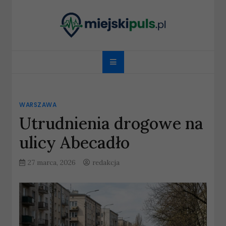
Skip
to
content
miejskipuls.pl
WARSZAWA
Utrudnienia drogowe na
ulicy Abecadło
27 marca, 2026
redakcja