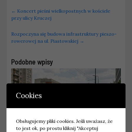
←
Koncert pieśni wielkopostnych w kościele
przy ulicy Kruczej
Rozpoczyna się budowa infrastruktury pieszo-
rowerowej na ul. Piastowskiej
→
Podobne wpisy
Cookies
Obsługujemy pliki cookies. Jeśli uważasz, że
to jest ok, po prostu kliknij "Akceptuj