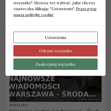
wszystko". Możesz też wybrać, jakie chcesz
WARSZAWA
ciasteczka, klikając "Ustawienia".
Przeczytaj
Utrudnienia w ruchu w dniu 13 czerwca:
naszą politykę cookie
zgromadzenie publiczne w Warszawie
11 czerwca, 2026
redakcja
Ustawienia
Odrzuć wszystko
Zaakceptuj wszystko
WARSZAWA