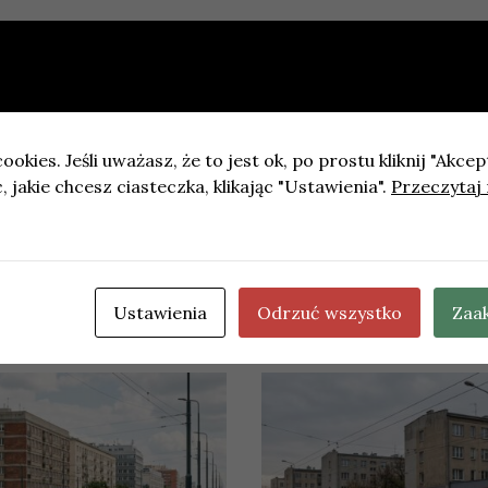
ookies. Jeśli uważasz, że to jest ok, po prostu kliknij "Akcep
 na przełom
 jakie chcesz ciasteczka, klikając "Ustawienia".
Przeczytaj 
gowe na Rakowieckiej: weekendowe zamknięcie fragmentu
Ustawienia
Odrzuć wszystko
Zaa