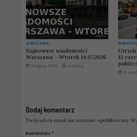
WARSZAWA
WARSZA
Najnowsze wiadomości
Utrudn
Warszawa – Wtorek 14.07.2026
13 cze
public
14 lipca, 2026
redakcja
11 cze
Dodaj komentarz
Twój adres email nie zostanie opublikowany.
Wy
Komentarz
*