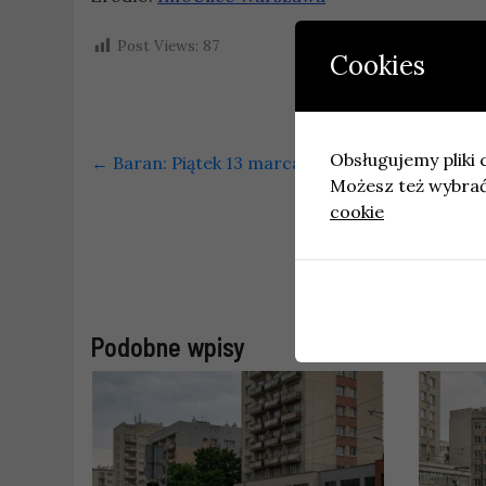
Post Views:
87
Cookies
Obsługujemy pliki c
←
Baran: Piątek 13 marca 2026 – Twój moment
Możesz też wybrać,
cookie
Prace dro
Podobne wpisy