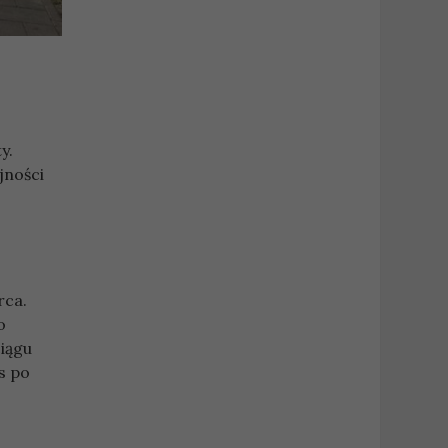
y.
jności
rca.
o
ciągu
s po