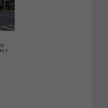
ej
sz z