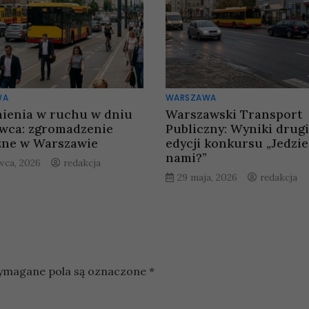
WA
WARSZAWA
ienia w ruchu w dniu
Warszawski Transport
rwca: zgromadzenie
Publiczny: Wyniki drugi
zne w Warszawie
edycji konkursu „Jedzie
nami?”
rwca, 2026
redakcja
29 maja, 2026
redakcja
magane pola są oznaczone
*