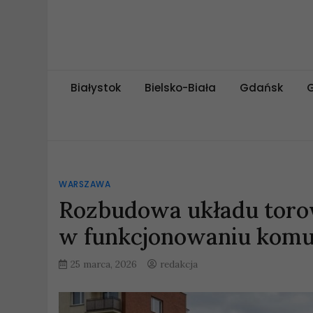
Skip
to
content
miejskipuls.pl
Białystok
Bielsko-Biała
Gdańsk
WARSZAWA
Rozbudowa układu torow
w funkcjonowaniu komun
25 marca, 2026
redakcja