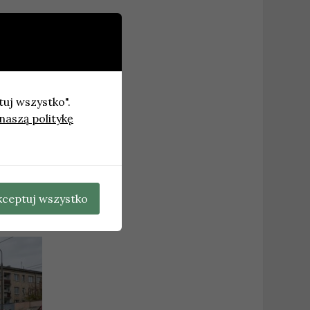
tuj wszystko".
naszą politykę
 ulicy
→
kceptuj wszystko