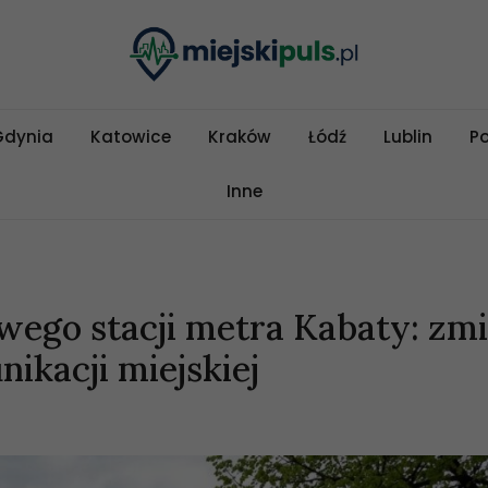
Gdynia
Katowice
Kraków
Łódź
Lublin
P
Inne
ego stacji metra Kabaty: zm
ikacji miejskiej