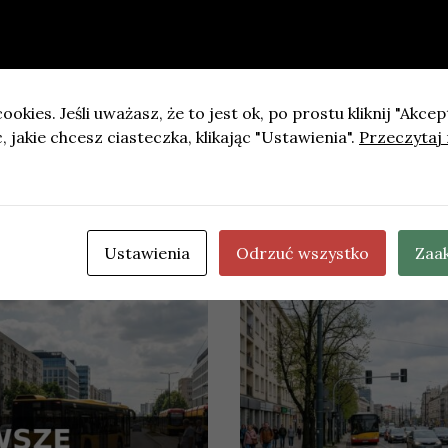
dzieci
ookies. Jeśli uważasz, że to jest ok, po prostu kliknij "Akcep
 jakie chcesz ciasteczka, klikając "Ustawienia".
Przeczytaj 
a środowiskowa dla linii tramwajowej Krowodrza Górka –
Ustawienia
Odrzuć wszystko
Zaa