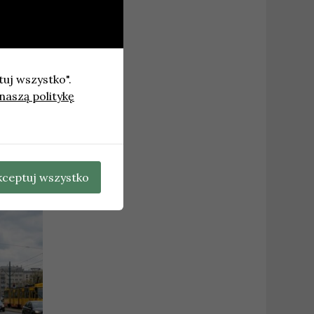
tuj wszystko".
naszą politykę
 Azory
→
kceptuj wszystko