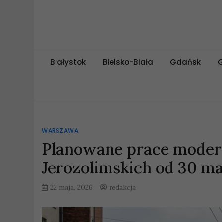
Skip
to
content
miejskipuls.pl
Białystok
Bielsko-Biała
Gdańsk
WARSZAWA
Planowane prace modern
Jerozolimskich od 30 ma
22 maja, 2026
redakcja