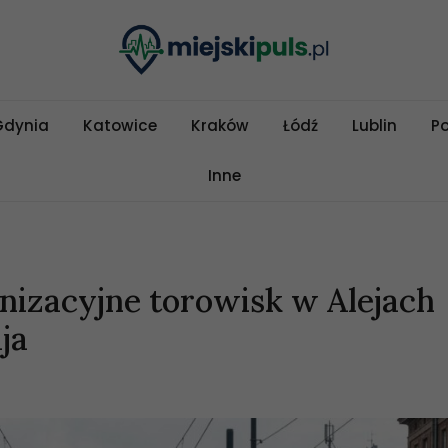
Gdynia
Katowice
Kraków
Łódź
Lublin
P
Inne
izacyjne torowisk w Alejach
ja