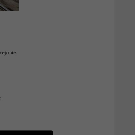
rejonie.
h