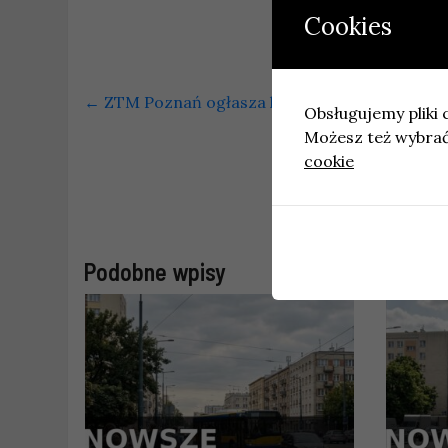
Cookies
←
ZTM Poznań ogłasza konkurs plastyczny dla 
Obsługujemy pliki c
Możesz też wybrać,
cookie
Decyzj
Podobne wpisy