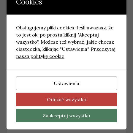
Cookies
Post Views:
105
Obsługujemy pliki cookies. Jeśli uważasz, że
←
400 czujek dymu i czadu przekazanych
to jest ok, po prostu kliknij "Akceptuj
poznańskim seniorom
wszystko". Możesz też wybrać, jakie chcesz
ciasteczka, klikając "Ustawienia".
Przeczytaj
Delegacja z Wrocławia z wizytą w Charlotte.
naszą politykę cookie
Zacieśnienie współpracy partnerskiej
→
Podobne wpisy
Ustawienia
WARSZAWA
Aktualna sytuacja w komunikacji
Odrzuć wszystko
tramwajowej w Warszawie
18 maja, 2026
redakcja
Zaakceptuj wszystko