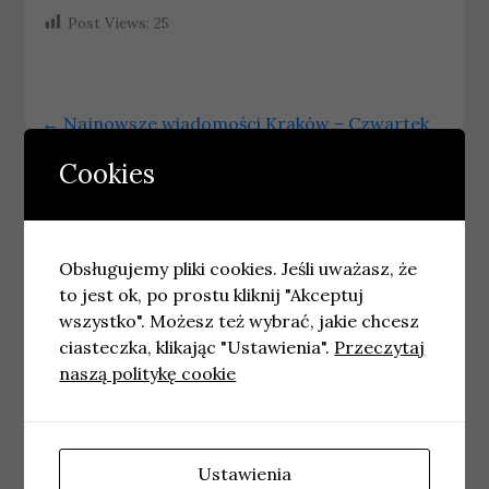
Post Views:
25
←
Najnowsze wiadomości Kraków – Czwartek
09.07.2026
Cookies
Najnowsze wiadomości Białystok – Czwartek
09.07.2026
→
Obsługujemy pliki cookies. Jeśli uważasz, że
to jest ok, po prostu kliknij "Akceptuj
Podobne wpisy
wszystko". Możesz też wybrać, jakie chcesz
ciasteczka, klikając "Ustawienia".
Przeczytaj
naszą politykę cookie
Ustawienia