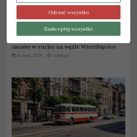
Odrzuć wszystko
Zaakceptuj wszystko
POZNAŃ
Kolejny etap prac na ul. Ratajczaka i
zmiany w ruchu na węźle Wierzbięcice
15 maja, 2026
redakcja