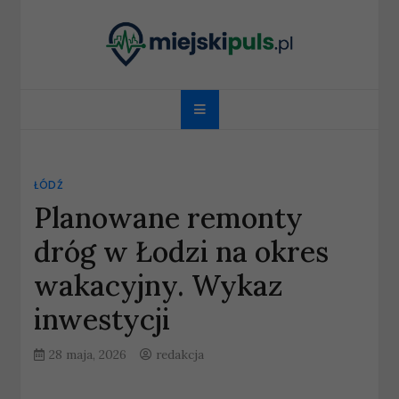
Skip
to
content
miejskipuls.pl
ŁÓDŹ
Planowane remonty
dróg w Łodzi na okres
wakacyjny. Wykaz
inwestycji
28 maja, 2026
redakcja