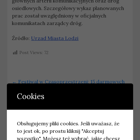
głównych arterii komunikacyjnych oraz dróg
osiedlowych. Szczegółowy wykaz planowanych
prac został uwzględniony w oficjalnych
komunikatach zarządcy dróg.
Źródło:
Urzad Miasta Lodzi
Post Views:
72
←
Festiwal w Czasoprzestrzeni: 15 darmowych
koncertów w ostatni weekend maja
Cookies
Harmonogram prac przy budowie linii KST IV
do Mistrzejowic
→
Obsługujemy pliki cookies. Jeśli uważasz, że
to jest ok, po prostu kliknij "Akceptuj
Podobne wpisy
wszystko". Możesz też wybrać, jakie chcesz